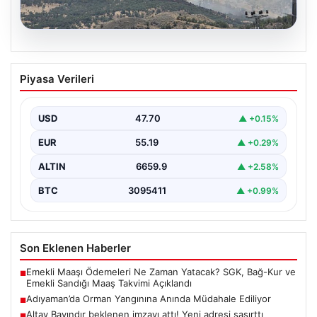
06.08.2026
Adıyaman’da Orman Yangınına Anında
Piyasa Verileri
Müdahale Ediliyor
Adıyaman'ın Gerger ilçesine bağlı Çobanpınar ve
Kütüklü köyleri arasındaki geniş ormanlık alan, aniden
USD
47.70
▲ +0.15%
çıkan…
EUR
55.19
▲ +0.29%
ALTIN
6659.9
▲ +2.58%
BTC
3095411
▲ +0.99%
Son Eklenen Haberler
Emekli Maaşı Ödemeleri Ne Zaman Yatacak? SGK, Bağ-Kur ve
■
Emekli Sandığı Maaş Takvimi Açıklandı
Adıyaman’da Orman Yangınına Anında Müdahale Ediliyor
■
Altay Bayındır beklenen imzayı attı! Yeni adresi şaşırttı
■