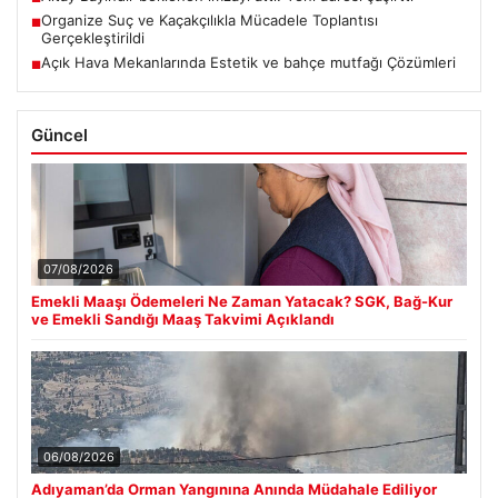
Organize Suç ve Kaçakçılıkla Mücadele Toplantısı
■
Gerçekleştirildi
Açık Hava Mekanlarında Estetik ve bahçe mutfağı Çözümleri
■
Güncel
07/08/2026
Emekli Maaşı Ödemeleri Ne Zaman Yatacak? SGK, Bağ-Kur
ve Emekli Sandığı Maaş Takvimi Açıklandı
06/08/2026
Adıyaman’da Orman Yangınına Anında Müdahale Ediliyor