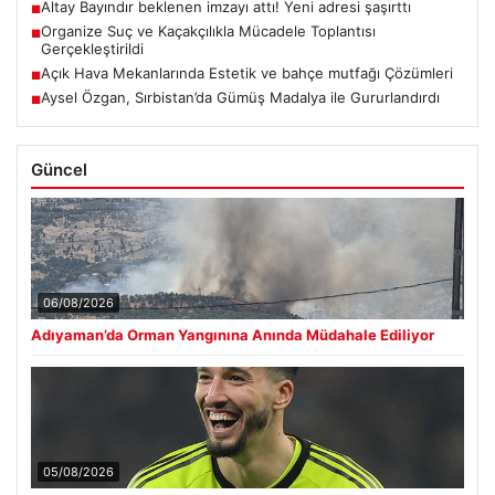
Altay Bayındır beklenen imzayı attı! Yeni adresi şaşırttı
■
Organize Suç ve Kaçakçılıkla Mücadele Toplantısı
■
Gerçekleştirildi
Açık Hava Mekanlarında Estetik ve bahçe mutfağı Çözümleri
■
Aysel Özgan, Sırbistan’da Gümüş Madalya ile Gururlandırdı
■
Güncel
06/08/2026
Adıyaman’da Orman Yangınına Anında Müdahale Ediliyor
05/08/2026