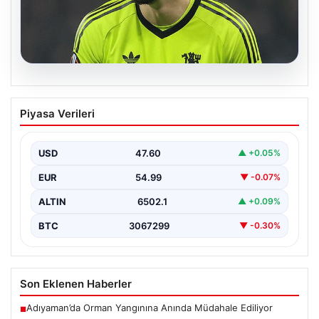
05.08.2026
Altay Bayındır beklenen imzayı attı!
Piyasa Verileri
Yeni adresi şaşırttı
USD
47.60
▲ +0.05%
EUR
54.99
▼ -0.07%
ALTIN
6502.1
▲ +0.09%
BTC
3067299
▼ -0.30%
Son Eklenen Haberler
Adıyaman’da Orman Yangınına Anında Müdahale Ediliyor
■