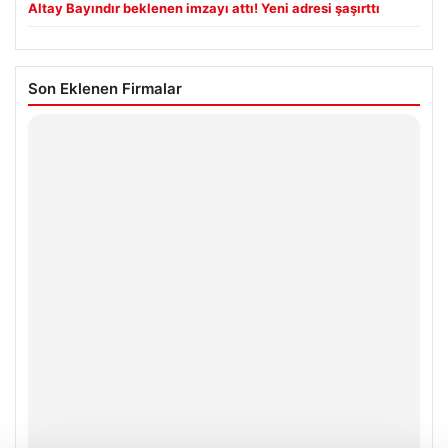
Altay Bayındır beklenen imzayı attı! Yeni adresi şaşırttı
Son Eklenen Firmalar
Hastaş Beton
26/05/2026
© 2026 Teknopat – Güncel Teknoloji Haberleri
Yeminli Tercüman
|
Malta Dil Okulu
|
lemagrup.com.tr
zle
ahis giriş
tcio
üperbahis kripto