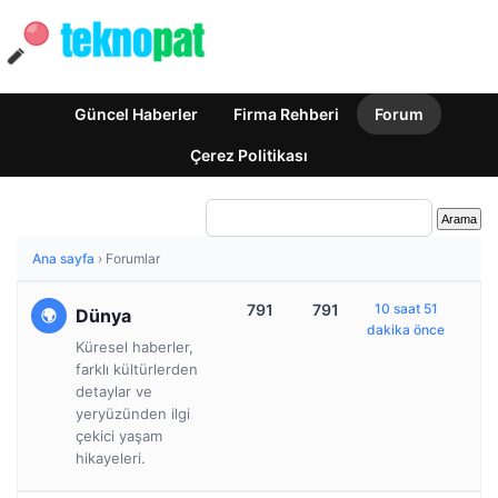
Güncel Haberler
Firma Rehberi
Forum
Çerez Politikası
Ana sayfa
›
Forumlar
791
791
10 saat 51
Dünya
dakika önce
Küresel haberler,
farklı kültürlerden
detaylar ve
yeryüzünden ilgi
çekici yaşam
hikayeleri.