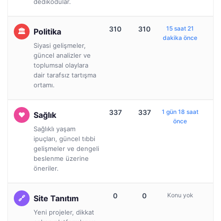
dedikodular.
310
310
15 saat 21
Politika
dakika önce
Siyasi gelişmeler,
güncel analizler ve
toplumsal olaylara
dair tarafsız tartışma
ortamı.
337
337
1 gün 18 saat
Sağlık
önce
Sağlıklı yaşam
ipuçları, güncel tıbbi
gelişmeler ve dengeli
beslenme üzerine
öneriler.
0
0
Konu yok
Site Tanıtım
Yeni projeler, dikkat