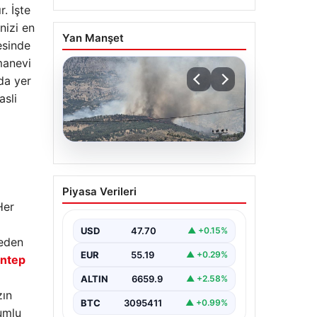
. İşte
nizi en
Yan Manşet
esinde
manevi
da yer
asli
06.08.2026
Adıyaman’da Orman
Piyasa Verileri
Yangınına Anında
Her
Müdahale Ediliyor
USD
47.70
▲ +0.15%
Adıyaman’ın Gerger ilçesine bağlı
 eden
Çobanpınar ve Kütüklü köyleri
EUR
55.19
▲ +0.29%
arasındaki geniş ormanlık alan,
antep
aniden çıkan…
ALTIN
6659.9
▲ +2.58%
zın
BTC
3095411
▲ +0.99%
lumlu