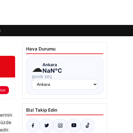
ı
Hava Durumu
☁
Ankara
NaN°C
ŞEHIR SEÇ
rest
Bizi Takip Edin
erinin
ümüzde
edir.