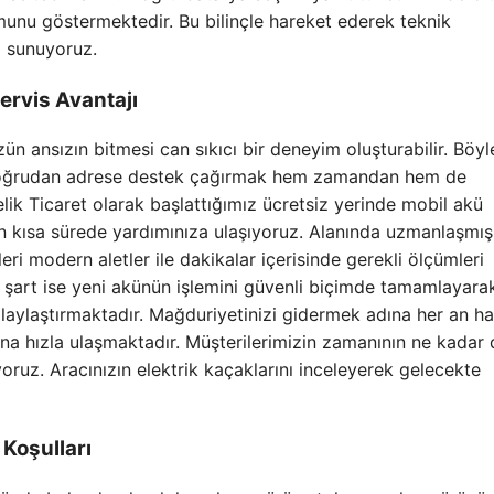
munu göstermektedir. Bu bilinçle hareket ederek teknik
a sunuyoruz.
rvis Avantajı
ün ansızın bitmesi can sıkıcı bir deneyim oluşturabilir. Böyl
e doğrudan adrese destek çağırmak hem zamandan hem de
lik Ticaret olarak başlattığımız ücretsiz yerinde mobil akü
 kısa sürede yardımınıza ulaşıyoruz. Alanında uzmanlaşmış
ri modern aletler ile dakikalar içerisinde gerekli ölçümleri
mi şart ise yeni akünün işlemini güvenli biçimde tamamlayara
aylaştırmaktadır. Mağduriyetinizi gidermek adına her an ha
na hızla ulaşmaktadır. Müşterilerimizin zamanının ne kadar 
oruz. Aracınızın elektrik kaçaklarını inceleyerek gelecekte
Koşulları