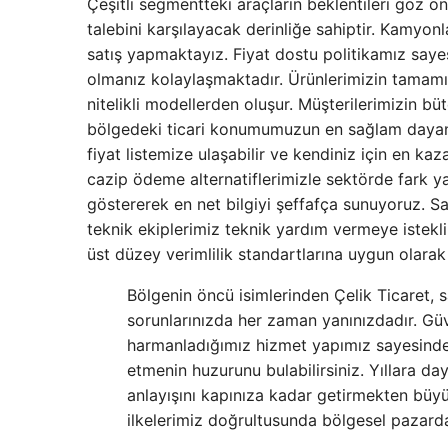
Çeşitli segmentteki araçların beklentileri göz 
talebini karşılayacak derinliğe sahiptir. Kamyon
satış yapmaktayız. Fiyat dostu politikamız saye
olmanız kolaylaşmaktadır. Ürünlerimizin tamamı 
nitelikli modellerden oluşur. Müşterilerimizin b
bölgedeki ticari konumumuzun en sağlam dayana
fiyat listemize ulaşabilir ve kendiniz için en kaz
cazip ödeme alternatiflerimizle sektörde fark 
göstererek en net bilgiyi şeffafça sunuyoruz. S
teknik ekiplerimiz teknik yardım vermeye istek
üst düzey verimlilik standartlarına uygun olarak
Bölgenin öncü isimlerinden Çelik Ticaret, 
sorunlarınızda her zaman yanınızdadır. Güv
harmanladığımız hizmet yapımız sayesinde, 
etmenin huzurunu bulabilirsiniz. Yıllara da
anlayışını kapınıza kadar getirmekten büy
ilkelerimiz doğrultusunda bölgesel pazarda