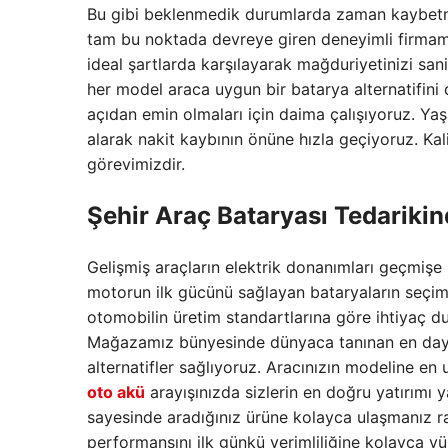
Bu gibi beklenmedik durumlarda zaman kaybetme
tam bu noktada devreye giren deneyimli firmam
ideal şartlarda karşılayarak mağduriyetinizi san
her model araca uygun bir batarya alternatifin
açıdan emin olmaları için daima çalışıyoruz. Yaş
alarak nakit kaybının önüne hızla geçiyoruz. Kalit
görevimizdir.
Şehir Araç Bataryası Tedarikin
Gelişmiş araçların elektrik donanımları geçmiş
motorun ilk gücünü sağlayan bataryaların seçim
otomobilin üretim standartlarına göre ihtiyaç duy
Mağazamız bünyesinde dünyaca tanınan en dayanı
alternatifler sağlıyoruz. Aracınızın modeline e
oto akü
arayışınızda sizlerin en doğru yatırımı
sayesinde aradığınız ürüne kolayca ulaşmanız r
performansını ilk günkü verimliliğine kolayca yü