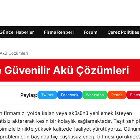
Güncel Haberler
Firma Rehberi
Forum
Çerez Politikas
 Akü Çözümleri
 Güvenilir Akü Çözümleri
Paylaş:
Twitter
Facebook
WhatsApp
Reddit
Pinte
an firmamız, yolda kalan veya aküsünü yenilemek isteyen
tisiz aktararak kesin bir kolaylık sağlamaktadır. Taşıt sahipl
kibimizle birlikte yüksek kalitede faaliyet yürütüyoruz. Gün
 problemlerin başında hiç kuşkusuz enerji bitmesi görülmekt