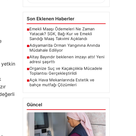
Son Eklenen Haberler
Emekli Maaşı Ödemeleri Ne Zaman
■
Yatacak? SGK, Bağ-Kur ve Emekli
Sandığı Maaş Takvimi Açıklandı
e
Adıyaman’da Orman Yangınına Anında
■
Müdahale Ediliyor
Altay Bayındır beklenen imzayı attı! Yeni
■
adresi şaşırttı
 yetkin
Organize Suç ve Kaçakçılıkla Mücadele
■
Toplantısı Gerçekleştirildi
k
Açık Hava Mekanlarında Estetik ve
■
bahçe mutfağı Çözümleri
zır
değerli
Güncel