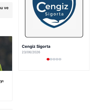
mu ve
Hastaş Beton
26/05/2026
yı