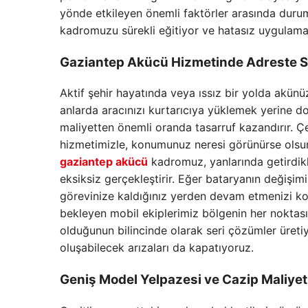
yönde etkileyen önemli faktörler arasında duru
kadromuzu sürekli eğitiyor ve hatasız uygulam
Gaziantep Akücü Hizmetinde Adreste Se
Aktif şehir hayatında veya ıssız bir yolda akünüz
anlarda aracınızı kurtarıcıya yüklemek yerin
maliyetten önemli oranda tasarruf kazandırır. Çe
hizmetimizle, konumunuz neresi görünürse olsun
gaziantep akücü
kadromuz, yanlarında getirdikle
eksiksiz gerçekleştirir. Eğer bataryanın değişi
görevinize kaldığınız yerden devam etmenizi kol
bekleyen mobil ekiplerimiz bölgenin her noktası
olduğunun bilincinde olarak seri çözümler üretiy
oluşabilecek arızaları da kapatıyoruz.
Geniş Model Yelpazesi ve Cazip Maliyet 