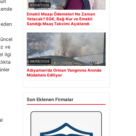
nün
07/08/2026
akende
Emekli Maaşı Ödemeleri Ne Zaman
Yatacak? SGK, Bağ-Kur ve Emekli
t eden
Sandığı Maaş Takvimi Açıklandı
güncel
ız ve
 ilgi
lıkta
06/08/2026
ünler
Adıyaman’da Orman Yangınına Anında
Müdahale Ediliyor
Son Eklenen Firmalar
al