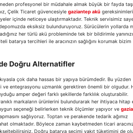
den profesyonel bir müdahale almak büyük bir fayda taşır
ız, Çelik Ticaret güvencesiyle
gaziantep akü
gereksinimleri
iyeler içinde neticeye ulaştırmaktadır. Teknik servisimiz say
i depomuzda eksiksiz bulunduruyoruz. Sürücülerin yollarda 
adığınız her türlü akü probleminde tek bir bildirimle yanınız
eli batarya tercihleri ile aracınızın sağlığını korumak bizim 
de Doğru Alternatifler
e kıyasla çok daha hassas bir yapıya bürümdedir. Bu yüzden
i ve entegrasyonu uzmanlık gerektiren önemli bir olgudur. 
duğu amper değeri farklı şekillerde farklılık oluşturabilir.
klı markaların ürünlerini bulundurarak her ihtiyaca hitap
n uygun seçeneği belirlerken teknik ölçümler yapıyor ve
gazi
 yapmasını sağlıyoruz. Toptan ve perakende tedarik ağımız
ahat olmaktadır. Böylece zaman kaybetmeden ticari aracını
kseltebilirsiniz. Doğru batarya seçimi yakıt tüketimini de o