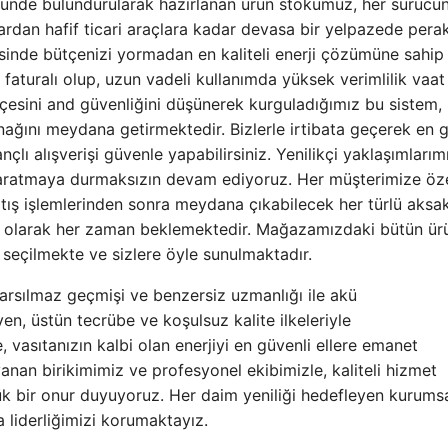
önünde bulundurularak hazırlanan ürün stokumuz, her sürücü
lardan hafif ticari araçlara kadar devasa bir yelpazede per
sinde bütçenizi yormadan en kaliteli enerji çözümüne sahip
faturalı olup, uzun vadeli kullanımda yüksek verimlilik vaa
ütçesini and güvenliğini düşünerek kurguladığımız bu sistem,
ğını meydana getirmektedir. Bizlerle irtibata geçerek en 
ançlı alışverişi güvenle yapabilirsiniz. Yenilikçi yaklaşımlarım
yaratmaya durmaksızın devam ediyoruz. Her müşterimize özel
atış işlemlerinden sonra meydana çıkabilecek her türlü aksak
li olarak her zaman beklemektedir. Mağazamızdaki bütün ür
 seçilmekte ve sizlere öyle sunulmaktadır.
sarsılmaz geçmişi ve benzersiz uzmanlığı ile akü
en, üstün tecrübe ve koşulsuz kalite ilkeleriyle
vasıtanızın kalbi olan enerjiyi en güvenli ellere emanet
yanan birikimimiz ve profesyonel ekibimizle, kaliteli hizmet
ük bir onur duyuyoruz. Her daim yeniliği hedefleyen kurums
 liderliğimizi korumaktayız.