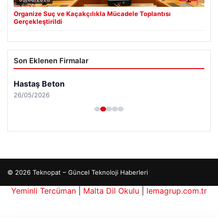
Organize Suç ve Kaçakçılıkla Mücadele Toplantısı
Gerçekleştirildi
Son Eklenen Firmalar
Hastaş Beton
26/05/2026
© 2026 Teknopat – Güncel Teknoloji Haberleri
Yeminli Tercüman
|
Malta Dil Okulu
|
lemagrup.com.tr
giriş
rbahis kripto
anlı Maç İzle
etcio