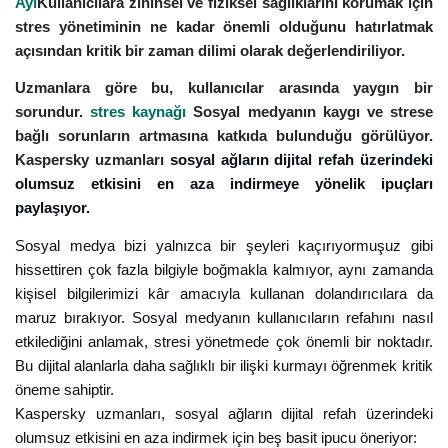
Ayı
Kullanıcılara zihinsel ve fiziksel sağlıklarını korumak için
stres yönetiminin ne kadar önemli olduğunu hatırlatmak
açısından kritik bir zaman dilimi olarak değerlendiriliyor.
Uzmanlara göre bu, kullanıcılar arasında yaygın bir
sorundur.
stres kaynağı
Sosyal medyanın kaygı ve strese
bağlı sorunların artmasına katkıda bulunduğu görülüyor.
Kaspersky uzmanları
sosyal ağların dijital refah üzerindeki
olumsuz etkisini en aza indirmeye yönelik ipuçları
paylaşıyor.
Sosyal medya bizi yalnızca bir şeyleri kaçırıyormuşuz gibi
hissettiren çok fazla bilgiyle boğmakla kalmıyor, aynı zamanda
kişisel bilgilerimizi kâr amacıyla kullanan dolandırıcılara da
maruz bırakıyor. Sosyal medyanın kullanıcıların refahını nasıl
etkilediğini anlamak, stresi yönetmede çok önemli bir noktadır.
Bu dijital alanlarla daha sağlıklı bir ilişki kurmayı öğrenmek kritik
öneme sahiptir.
Kaspersky uzmanları, sosyal ağların dijital refah üzerindeki
olumsuz etkisini en aza indirmek için beş basit ipucu öneriyor: