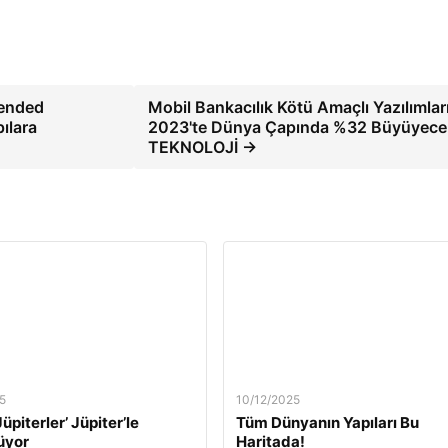
tended
Mobil Bankacılık Kötü Amaçlı Yazılımlar
ılara
2023'te Dünya Çapında %32 Büyüyece
TEKNOLOJİ →
5
10/12/2025
üpiterler’ Jüpiter’le
Tüm Dünyanın Yapıları Bu
üyor
Haritada!