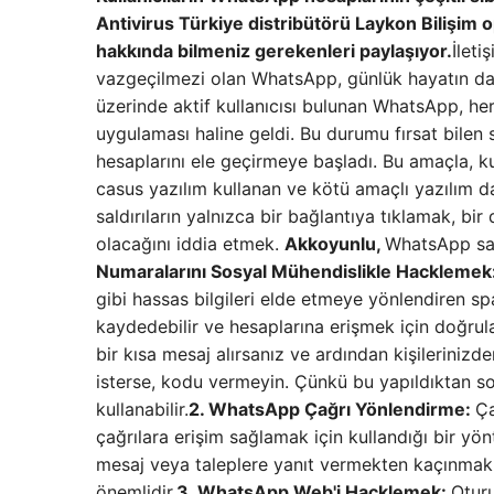
Antivirus Türkiye distribütörü Laykon Bilişim
hakkında bilmeniz gerekenleri paylaşıyor.
İleti
vazgeçilmezi olan WhatsApp, günlük hayatın da v
üzerinde aktif kullanıcısı bulunan WhatsApp, h
uygulaması haline geldi. Bu durumu fırsat bilen si
hesaplarını ele geçirmeye başladı. Bu amaçla, k
casus yazılım kullanan ve kötü amaçlı yazılım da
saldırıların yalnızca bir bağlantıya tıklamak, b
olacağını iddia etmek.
Akkoyunlu,
WhatsApp sald
Numaralarını Sosyal Mühendislikle Hacklemek
gibi hassas bilgileri elde etmeye yönlendiren s
kaydedebilir ve hesaplarına erişmek için doğru
bir kısa mesaj alırsanız ve ardından kişileriniz
isterse, kodu vermeyin. Çünkü bu yapıldıktan s
kullanabilir.
2. WhatsApp Çağrı Yönlendirme:
Ça
çağrılara erişim sağlamak için kullandığı bir yö
mesaj veya taleplere yanıt vermekten kaçınmak
önemlidir.
3. WhatsApp Web'i Hacklemek:
Otur