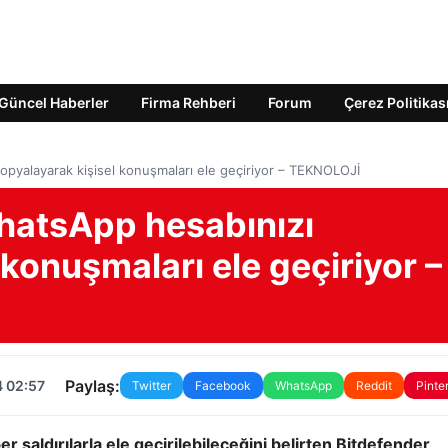
Güncel Haberler
Firma Rehberi
Forum
Çerez Politikas
kopyalayarak kişisel konuşmaları ele geçiriyor – TEKNOLOJİ
WhatsApp hesabınızı
 konuşmaları ele geçiriyor –
Paylaş:
4 02:57
Twitter
Facebook
WhatsApp
Reddit
Pinte
er saldırılarla ele geçirilebileceğini belirten Bitdefender