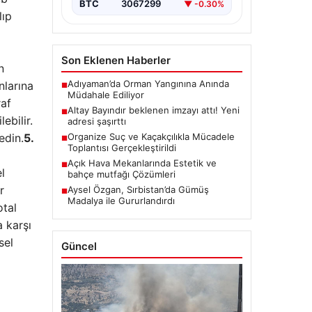
BTC
3067299
▼ -0.30%
lıp
Son Eklenen Haberler
n
Adıyaman’da Orman Yangınına Anında
nlarına
■
Müdahale Ediliyor
raf
Altay Bayındır beklenen imzayı attı! Yeni
■
ebilir.
adresi şaşırttı
edin.
5.
Organize Suç ve Kaçakçılıkla Mücadele
■
Toplantısı Gerçekleştirildi
Açık Hava Mekanlarında Estetik ve
■
l
bahçe mutfağı Çözümleri
r
Aysel Özgan, Sırbistan’da Gümüş
■
Madalya ile Gururlandırdı
otal
a karşı
sel
Güncel