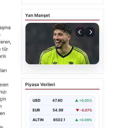
Yan Manşet
laşma
p
deren,
 tür
ılı
ları
05.08.2026
Altay Bayındır beklenen
eren
Piyasa Verileri
imzayı attı! Yeni adresi
nızı
şaşırttı
çin
USD
47.60
▲ +0.05%
m
EUR
54.99
▼ -0.07%
len
ALTIN
6502.1
▲ +0.09%
eb