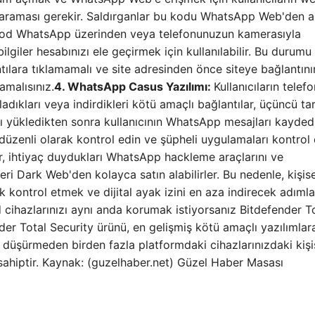
taraması gerekir. Saldırganlar bu kodu WhatsApp Web'den a
e kod WhatsApp üzerinden veya telefonunuzun kamerasıyla
 bilgiler hesabınızı ele geçirmek için kullanılabilir. Bu durumu
ılara tıklamamalı ve site adresinden önce siteye bağlantını
malısınız.
4. WhatsApp Casus Yazılımı:
Kullanıcıların telefo
ladıkları veya indirdikleri kötü amaçlı bağlantılar, üçüncü ta
ı yükledikten sonra kullanıcının WhatsApp mesajları kaydedil
düzenli olarak kontrol edin ve şüpheli uygulamaları kontrol 
r, ihtiyaç duydukları WhatsApp hackleme araçlarını ve
ileri Dark Web'den kolayca satın alabilirler. Bu nedenle, kişise
ak kontrol etmek ve dijital ayak izini en aza indirecek adımla
cihazlarınızı aynı anda korumak istiyorsanız Bitdefender T
er Total Security ürünü, en gelişmiş kötü amaçlı yazılımlar
 düşürmeden birden fazla platformdaki cihazlarınızdaki kişi
e sahiptir. Kaynak: (guzelhaber.net) Güzel Haber Masası