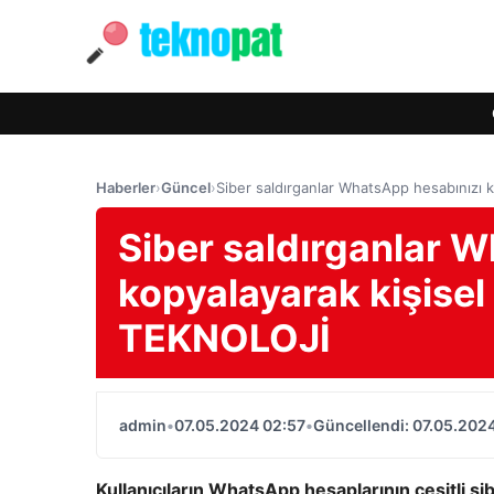
Haberler
›
Güncel
›
Siber saldırganlar WhatsApp hesabınızı 
Siber saldırganlar 
kopyalayarak kişisel
TEKNOLOJİ
admin
•
07.05.2024 02:57
•
Güncellendi: 07.05.202
Kullanıcıların WhatsApp hesaplarının çeşitli sib