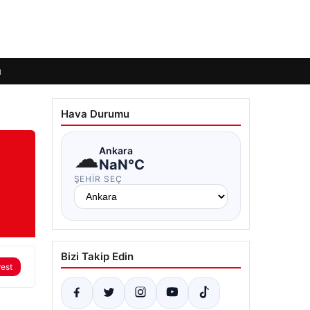
ı
Hava Durumu
☁
Ankara
NaN°C
ŞEHIR SEÇ
Bizi Takip Edin
rest