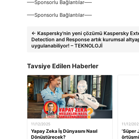
—–Sponsorlu Bağlantılar—–
—–Sponsorlu Bağlantılar—–
← Kaspersky'nin yeni çözümü Kaspersky Ex
Detection and Response artık kurumsal altyap
uygulanabiliyor! – TEKNOLOJİ
Tavsiye Edilen Haberler
11/12/2025
11/12/202
Yapay Zeka İş Dünyasını Nasıl
‘Süper J
Dönüştürecek?
örtüşm