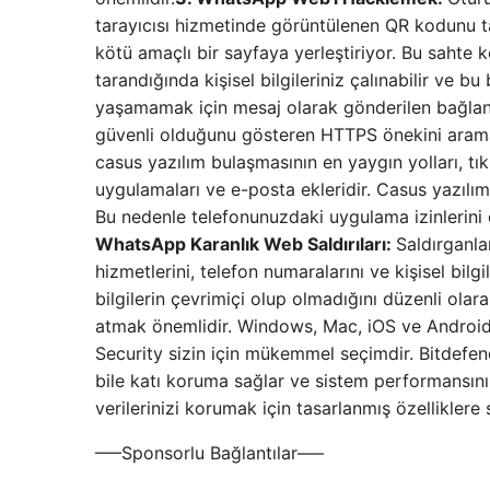
tarayıcısı hizmetinde görüntülenen QR kodunu 
kötü amaçlı bir sayfaya yerleştiriyor. Bu saht
tarandığında kişisel bilgileriniz çalınabilir ve bu
yaşamamak için mesaj olarak gönderilen bağlant
güvenli olduğunu gösteren HTTPS önekini arama
casus yazılım bulaşmasının en yaygın yolları, tık
uygulamaları ve e-posta ekleridir. Casus yazılım
Bu nedenle telefonunuzdaki uygulama izinlerini 
WhatsApp Karanlık Web Saldırıları:
Saldırganla
hizmetlerini, telefon numaralarını ve kişisel bilg
bilgilerin çevrimiçi olup olmadığını düzenli olar
atmak önemlidir. Windows, Mac, iOS ve Android 
Security sizin için mükemmel seçimdir. Bitdefend
bile katı koruma sağlar ve sistem performansını
verilerinizi korumak için tasarlanmış özellikler
—–Sponsorlu Bağlantılar—–