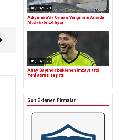
06/08/2026
Adıyaman’da Orman Yangınına Anında
Müdahale Ediliyor
ı
k –
05/08/2026
Altay Bayındır beklenen imzayı attı!
Yeni adresi şaşırttı
Son Eklenen Firmalar