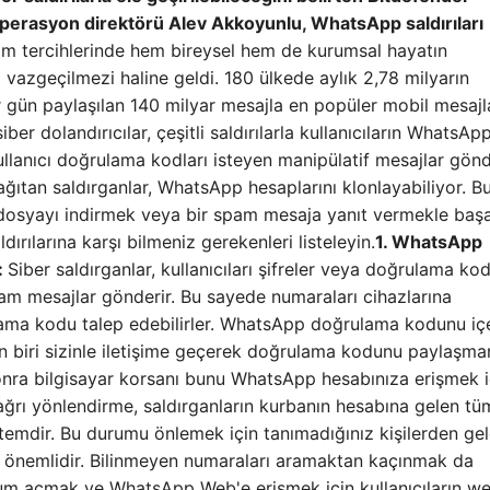
 operasyon direktörü Alev Akkoyunlu, WhatsApp saldırıları
şim tercihlerinde hem bireysel hem de kurumsal hayatın
azgeçilmezi haline geldi. 180 ülkede aylık 2,78 milyarın
er gün paylaşılan 140 milyar mesajla en popüler mobil mesaj
ber dolandırıcılar, çeşitli saldırılarla kullanıcıların WhatsAp
ullanıcı doğrulama kodları isteyen manipülatif mesajlar gön
ğıtan saldırganlar, WhatsApp hesaplarını klonlayabiliyor. Bu
ir dosyayı indirmek veya bir spam mesaja yanıt vermekle başar
ırılarına karşı bilmeniz gerekenleri listeleyin.
1. WhatsApp
:
Siber saldırganlar, kullanıcıları şifreler veya doğrulama kod
pam mesajlar gönderir. Bu sayede numaraları cihazlarına
lama kodu talep edebilirler. WhatsApp doğrulama kodunu iç
den biri sizinle iletişime geçerek doğrulama kodunu paylaşma
onra bilgisayar korsanı bunu WhatsApp hesabınıza erişmek i
ğrı yönlendirme, saldırganların kurbanın hesabına gelen tü
ntemdir. Bu durumu önlemek için tanımadığınız kişilerden ge
 önemlidir. Bilinmeyen numaraları aramaktan kaçınmak da
um açmak ve WhatsApp Web'e erişmek için kullanıcıların w