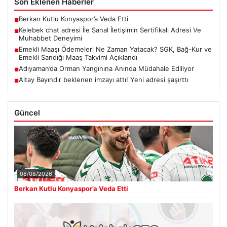
Son Eklenen Haberler
Berkan Kutlu Konyaspor’a Veda Etti
■
Kelebek chat adresi İle Sanal İletişimin Sertifikalı Adresi Ve
■
Muhabbet Deneyimi
Emekli Maaşı Ödemeleri Ne Zaman Yatacak? SGK, Bağ-Kur ve
■
Emekli Sandığı Maaş Takvimi Açıklandı
Adıyaman’da Orman Yangınına Anında Müdahale Ediliyor
■
Altay Bayındır beklenen imzayı attı! Yeni adresi şaşırttı
■
Güncel
08/08/2026
Berkan Kutlu Konyaspor’a Veda Etti