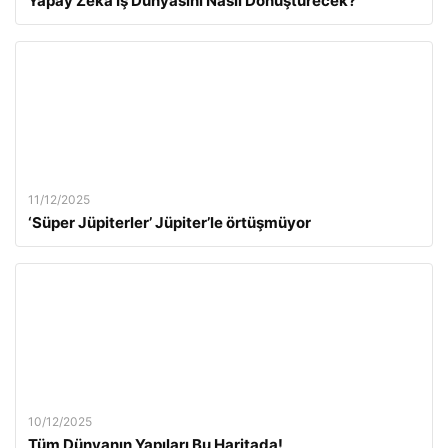
Yapay Zeka İş Dünyasını Nasıl Dönüştürecek?
11/12/2025
‘Süper Jüpiterler’ Jüpiter’le örtüşmüyor
10/12/2025
Tüm Dünyanın Yapıları Bu Haritada!