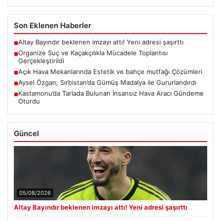
Son Eklenen Haberler
Altay Bayındır beklenen imzayı attı! Yeni adresi şaşırttı
■
Organize Suç ve Kaçakçılıkla Mücadele Toplantısı
■
Gerçekleştirildi
Açık Hava Mekanlarında Estetik ve bahçe mutfağı Çözümleri
■
Aysel Özgan, Sırbistan’da Gümüş Madalya ile Gururlandırdı
■
Kastamonu’da Tarlada Bulunan İnsansız Hava Aracı Gündeme
■
Oturdu
Güncel
05/08/2026
Altay Bayındır beklenen imzayı attı! Yeni adresi şaşırttı