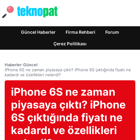
Güncel Haberler
Firma Rehberi
Forum
Çerez Politikası
Haberler
›
Güncel
›
iPhone 6S ne zaman piyasaya çıktı? iPhone 6S çıktığında fiyatı ne
kadardı ve özellikleri nelerdi?
iPhone 6S ne zaman
piyasaya çıktı? iPhone
6S çıktığında fiyatı ne
kadardı ve özellikleri