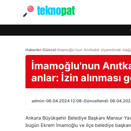
Haberler
›
Güncel
›
İmamoğlu'nun Anıtkabir ziyaretinde olağa
İmamoğlu'nun Anıtka
anlar: İzin alınması 
admin
•
06.04.2024 12:08
•
Güncellendi: 06.04.202
Ankara Büyükşehir Belediye Başkanı Mansur Yavaş
bugün Ekrem İmamoğlu ve ilçe belediye başkanla