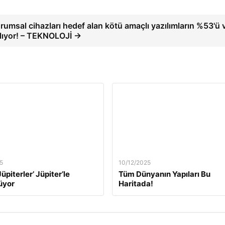
rumsal cihazları hedef alan kötü amaçlı yazılımların %53'ü v
lıyor! – TEKNOLOJİ →
5
10/12/2025
üpiterler’ Jüpiter’le
Tüm Dünyanın Yapıları Bu
üyor
Haritada!