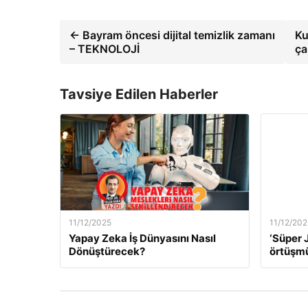
← Bayram öncesi dijital temizlik zamanı
Ku
– TEKNOLOJİ
ça
Tavsiye Edilen Haberler
11/12/2025
11/12/202
Yapay Zeka İş Dünyasını Nasıl
‘Süper J
Dönüştürecek?
örtüşm