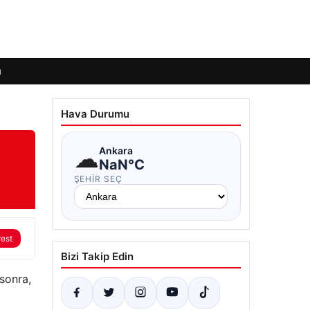
ı
Hava Durumu
☁
Ankara
NaN°C
ŞEHIR SEÇ
rest
Bizi Takip Edin
sonra,