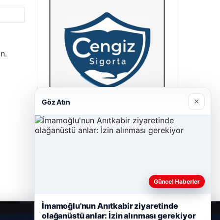
n.
×
Göz Atın
Hastaş Beton
26/05/2026
Güncel Haberler
İmamoğlu'nun Anıtkabir ziyaretinde
olağanüstü anlar: İzin alınması gerekiyor