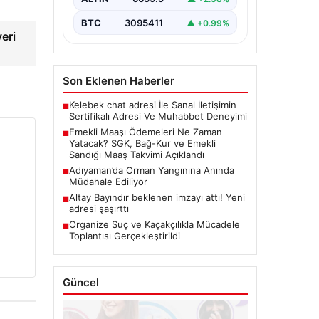
merakla emekli maaşlarının ve
bayram ikramiyelerinin ne…
BTC
3095411
▲ +0.99%
eri
Son Eklenen Haberler
Kelebek chat adresi İle Sanal İletişimin
■
Sertifikalı Adresi Ve Muhabbet Deneyimi
Emekli Maaşı Ödemeleri Ne Zaman
■
Yatacak? SGK, Bağ-Kur ve Emekli
Sandığı Maaş Takvimi Açıklandı
Adıyaman’da Orman Yangınına Anında
■
Müdahale Ediliyor
Altay Bayındır beklenen imzayı attı! Yeni
■
adresi şaşırttı
Organize Suç ve Kaçakçılıkla Mücadele
■
Toplantısı Gerçekleştirildi
Güncel