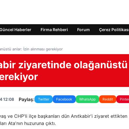
Güncel Haberler
Firma Rehberi
Forum
Çerez Politikas
nüstü anlar: İzin alınması gerekiyor
bir ziyaretinde olağanüstü
gerekiyor
Paylaş:
4 12:08
Twitter
Facebook
WhatsApp
Reddit
Pinte
 ve CHP'li ilçe başkanları dün Anıtkabir'i ziyaret ettikten 
rı Ata'nın huzuruna çıktı.