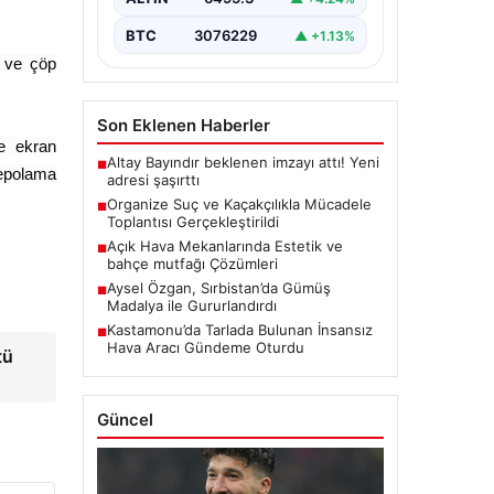
konularını ele almak…
BTC
3076229
▲ +1.13%
n ve çöp
Son Eklenen Haberler
ve ekran
Altay Bayındır beklenen imzayı attı! Yeni
■
depolama
adresi şaşırttı
Organize Suç ve Kaçakçılıkla Mücadele
■
Toplantısı Gerçekleştirildi
Açık Hava Mekanlarında Estetik ve
■
bahçe mutfağı Çözümleri
Aysel Özgan, Sırbistan’da Gümüş
■
Madalya ile Gururlandırdı
Kastamonu’da Tarlada Bulunan İnsansız
■
Hava Aracı Gündeme Oturdu
tü
Güncel