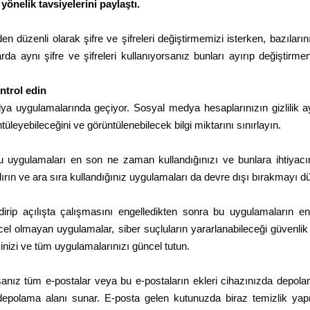
 yönelik tavsiyelerini paylaştı.
n düzenli olarak şifre ve şifreleri değiştirmemizi isterken, bazılarını
rda aynı şifre ve şifreleri kullanıyorsanız bunları ayırıp değiştirmen
ontrol edin
a uygulamalarında geçiyor. Sosyal medya hesaplarınızın gizlilik ay
tüleyebileceğini ve görüntülenebilecek bilgi miktarını sınırlayın.
 uygulamaları en son ne zaman kullandığınızı ve bunlara ihtiyacı
ırın ve ara sıra kullandığınız uygulamaları da devre dışı bırakmayı 
irip açılışta çalışmasını engelledikten sonra bu uygulamaların e
cel olmayan uygulamalar, siber suçluların yararlanabileceği güvenlik 
minizi ve tüm uygulamalarınızı güncel tutun.
sanız tüm e-postalar veya bu e-postaların ekleri cihazınızda depolan
çi depolama alanı sunar. E-posta gelen kutunuzda biraz temizlik ya