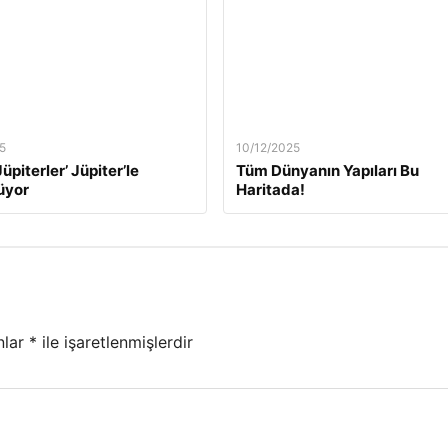
5
10/12/2025
üpiterler’ Jüpiter’le
Tüm Dünyanın Yapıları Bu
üyor
Haritada!
nlar
*
ile işaretlenmişlerdir