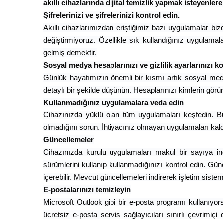
akıllı cihazlarında dijital temizlik yapmak isteyenlere
Şifrelerinizi ve şifrelerinizi kontrol edin.
Akıllı cihazlarımızdan eriştiğimiz bazı uygulamalar bizde
değiştirmiyoruz. Özellikle sık kullandığınız uygulamala
gelmiş demektir.
Sosyal medya hesaplarınızı ve gizlilik ayarlarınızı k
Günlük hayatımızın önemli bir kısmı artık sosyal medy
detaylı bir şekilde düşünün. Hesaplarınızı kimlerin görün
Kullanmadığınız uygulamalara veda edin
Cihazınızda yüklü olan tüm uygulamaları keşfedin. Bu
olmadığını sorun. İhtiyacınız olmayan uygulamaları kald
Güncellemeler
Cihazınızda kurulu uygulamaları makul bir sayıya ind
sürümlerini kullanıp kullanmadığınızı kontrol edin. Gün
içerebilir. Mevcut güncellemeleri indirerek işletim siste
E-postalarınızı temizleyin
Microsoft Outlook gibi bir e-posta programı kullanıyor
ücretsiz e-posta servis sağlayıcıları sınırlı çevrimi