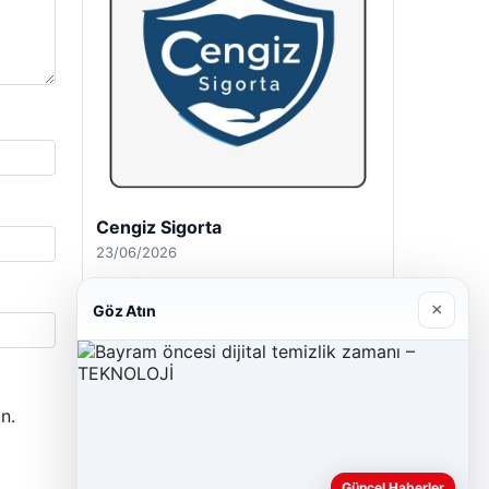
Hastaş Beton
26/05/2026
×
Göz Atın
n.
Güncel Haberler