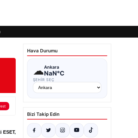
ı
Hava Durumu
☁
Ankara
NaN°C
ŞEHIR SEÇ
rest
Bizi Takip Edin
ti ESET,