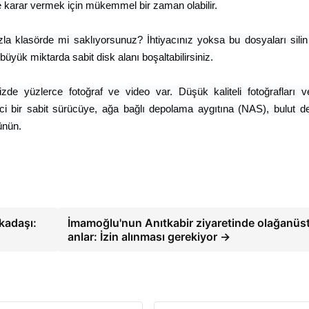
e karar vermek için mükemmel bir zaman olabilir.
azla klasörde mi saklıyorsunuz? İhtiyacınız yoksa bu dosyaları sili
yük miktarda sabit disk alanı boşaltabilirsiniz.
nizde yüzlerce fotoğraf ve video var. Düşük kaliteli fotoğrafları 
arici bir sabit sürücüye, ağa bağlı depolama aygıtına (NAS), bulut 
ünün.
rkadaşı:
İmamoğlu'nun Anıtkabir ziyaretinde olağanüs
anlar: İzin alınması gerekiyor →