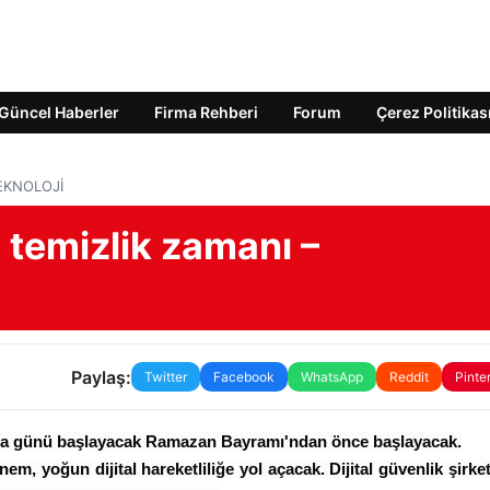
Güncel Haberler
Firma Rehberi
Forum
Çerez Politikas
 TEKNOLOJİ
 temizlik zamanı –
Paylaş:
Twitter
Facebook
WhatsApp
Reddit
Pinte
amba günü başlayacak Ramazan Bayramı'ndan önce başlayacak.
 yoğun dijital hareketliliğe yol açacak. Dijital güvenlik şirke