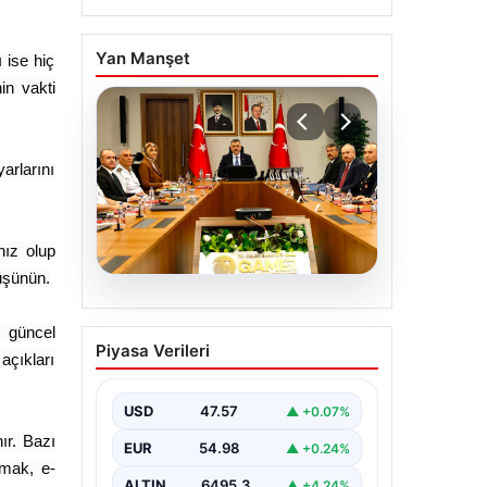
Yan Manşet
 ise hiç
in vakti
arlarını
nız olup
düşünün.
05.08.2026
Organize Suç ve
n güncel
Piyasa Verileri
Kaçakçılıkla Mücadele
açıkları
Toplantısı
Gerçekleştirildi
USD
47.57
▲ +0.07%
ır. Bazı
İçişleri Bakanlığı’nda düzenlenen
EUR
54.98
▲ +0.24%
önemli bir toplantı, kaçakçılık ve
pmak, e-
organize suçlarla mücadele
ALTIN
6495.3
▲ +4.24%