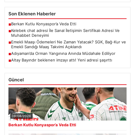
Son Eklenen Haberler
Berkan Kutlu Konyaspor’a Veda Etti
■
Kelebek chat adresi İle Sanal İletişimin Sertifikalı Adresi Ve
■
Muhabbet Deneyimi
Emekli Maaşı Ödemeleri Ne Zaman Yatacak? SGK, Bağ-Kur ve
■
Emekli Sandığı Maaş Takvimi Açıklandı
Adıyaman’da Orman Yangınına Anında Müdahale Ediliyor
■
Altay Bayındır beklenen imzayı attı! Yeni adresi şaşırttı
■
Güncel
08/08/2026
Berkan Kutlu Konyaspor’a Veda Etti