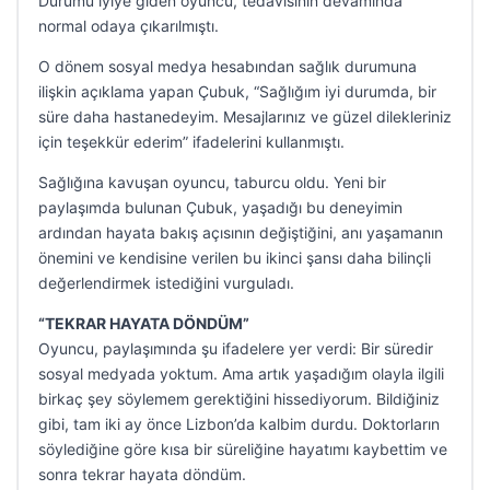
Durumu iyiye giden oyuncu, tedavisinin devamında
normal odaya çıkarılmıştı.
O dönem sosyal medya hesabından sağlık durumuna
ilişkin açıklama yapan Çubuk, “Sağlığım iyi durumda, bir
süre daha hastanedeyim. Mesajlarınız ve güzel dilekleriniz
için teşekkür ederim” ifadelerini kullanmıştı.
Sağlığına kavuşan oyuncu, taburcu oldu. Yeni bir
paylaşımda bulunan Çubuk, yaşadığı bu deneyimin
ardından hayata bakış açısının değiştiğini, anı yaşamanın
önemini ve kendisine verilen bu ikinci şansı daha bilinçli
değerlendirmek istediğini vurguladı.
“TEKRAR HAYATA DÖNDÜM”
Oyuncu, paylaşımında şu ifadelere yer verdi: Bir süredir
sosyal medyada yoktum. Ama artık yaşadığım olayla ilgili
birkaç şey söylemem gerektiğini hissediyorum. Bildiğiniz
gibi, tam iki ay önce Lizbon’da kalbim durdu. Doktorların
söylediğine göre kısa bir süreliğine hayatımı kaybettim ve
sonra tekrar hayata döndüm.