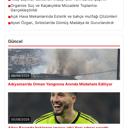
Organize Suç ve Kaçakçılıkla Mücadele Toplantısı
■
Gerçekleştirildi
Açık Hava Mekanlarında Estetik ve bahçe mutfağı Çözümleri
■
Aysel Özgan, Sırbistan’da Gümüş Madalya ile Gururlandırdı
■
Güncel
06/08/2026
Adıyaman’da Orman Yangınına Anında Müdahale Ediliyor
05/08/2026
Altay Bayındır beklenen imzayı attı! Yeni adresi şaşırttı