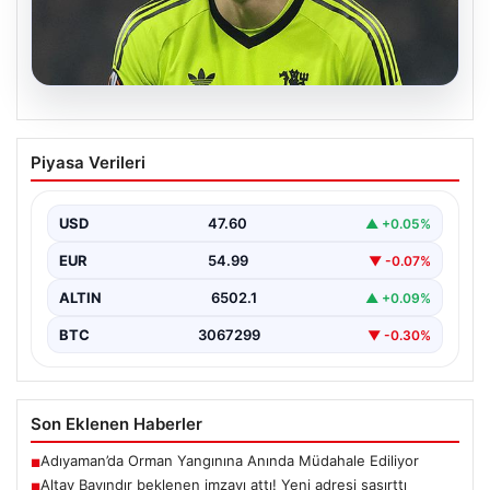
05.08.2026
Altay Bayındır beklenen imzayı attı!
Piyasa Verileri
Yeni adresi şaşırttı
USD
47.60
▲ +0.05%
EUR
54.99
▼ -0.07%
ALTIN
6502.1
▲ +0.09%
BTC
3067299
▼ -0.30%
Son Eklenen Haberler
Adıyaman’da Orman Yangınına Anında Müdahale Ediliyor
■
Altay Bayındır beklenen imzayı attı! Yeni adresi şaşırttı
■