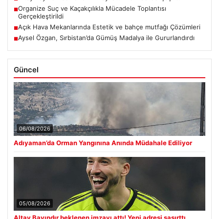
Organize Suç ve Kaçakçılıkla Mücadele Toplantısı
■
Gerçekleştirildi
Açık Hava Mekanlarında Estetik ve bahçe mutfağı Çözümleri
■
Aysel Özgan, Sırbistan’da Gümüş Madalya ile Gururlandırdı
■
Güncel
06/08/2026
Adıyaman’da Orman Yangınına Anında Müdahale Ediliyor
05/08/2026
Altay Bayındır beklenen imzayı attı! Yeni adresi şaşırttı