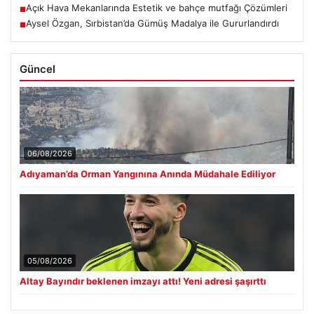
Açık Hava Mekanlarında Estetik ve bahçe mutfağı Çözümleri
■
Aysel Özgan, Sırbistan’da Gümüş Madalya ile Gururlandırdı
■
Güncel
06/08/2026
Adıyaman’da Orman Yangınına Anında Müdahale Ediliyor
05/08/2026
Altay Bayındır beklenen imzayı attı! Yeni adresi şaşırttı