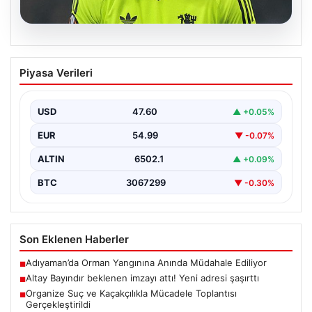
05.08.2026
Altay Bayındır beklenen imzayı attı!
Piyasa Verileri
Yeni adresi şaşırttı
USD
47.60
▲ +0.05%
EUR
54.99
▼ -0.07%
ALTIN
6502.1
▲ +0.09%
BTC
3067299
▼ -0.30%
Son Eklenen Haberler
Adıyaman’da Orman Yangınına Anında Müdahale Ediliyor
■
Altay Bayındır beklenen imzayı attı! Yeni adresi şaşırttı
■
Organize Suç ve Kaçakçılıkla Mücadele Toplantısı
■
Gerçekleştirildi