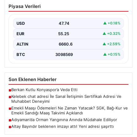
Kelebek chat adresi İle Sanal İletişimin
Piyasa Verileri
Sertifikalı Adresi Ve Muhabbet
Deneyimi
USD
47.74
▲ +0.18%
İnternet dünyasında kullanıcıların seviyeli bir şekilde
irtibat oluşturması büyük bir önem barındırmaktadır.
EUR
55.25
▲ +0.32%
Günümüzde çeşitli…
ALTIN
6660.6
▲ +2.59%
BTC
3098569
▲ +0.15%
Son Eklenen Haberler
Berkan Kutlu Konyaspor’a Veda Etti
■
Kelebek chat adresi İle Sanal İletişimin Sertifikalı Adresi Ve
■
Muhabbet Deneyimi
Emekli Maaşı Ödemeleri Ne Zaman Yatacak? SGK, Bağ-Kur ve
■
Emekli Sandığı Maaş Takvimi Açıklandı
Adıyaman’da Orman Yangınına Anında Müdahale Ediliyor
■
Altay Bayındır beklenen imzayı attı! Yeni adresi şaşırttı
■