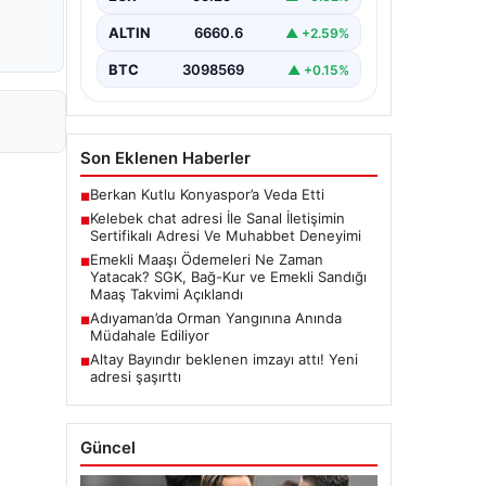
seviyeli bir şekilde irtibat
oluşturması büyük bir önem
ALTIN
6660.6
▲ +2.59%
barındırmaktadır. Günümüzde
çeşitli…
BTC
3098569
▲ +0.15%
Son Eklenen Haberler
Berkan Kutlu Konyaspor’a Veda Etti
■
Kelebek chat adresi İle Sanal İletişimin
■
Sertifikalı Adresi Ve Muhabbet Deneyimi
Emekli Maaşı Ödemeleri Ne Zaman
■
Yatacak? SGK, Bağ-Kur ve Emekli Sandığı
Maaş Takvimi Açıklandı
Adıyaman’da Orman Yangınına Anında
■
Müdahale Ediliyor
Altay Bayındır beklenen imzayı attı! Yeni
■
adresi şaşırttı
Güncel