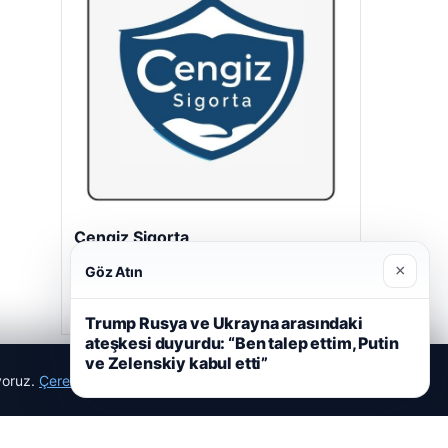
Cengiz Sigorta
23/06/2026
×
Göz Atın
Trump Rusya ve Ukrayna arasındaki
ateşkesi duyurdu: “Ben talep ettim, Putin
ve Zelenskiy kabul etti”
ıyoruz.
Çerez Politikamız
Reddet
Kabul Et