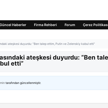
Güncel Haberler
Firma Rehberi
Forum
Çerez Politikas
aki ateşkesi duyurdu: “Ben talep ettim, Putin ve Zelenskiy kabul etti”
sındaki ateşkesi duyurdu: “Ben tal
bul etti”
min
tarafından güncellenmiştir.