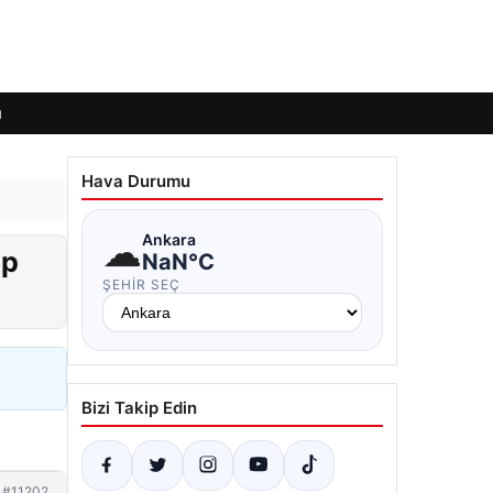
ı
Hava Durumu
☁
Ankara
ep
NaN°C
ŞEHIR SEÇ
Bizi Takip Edin
#11202