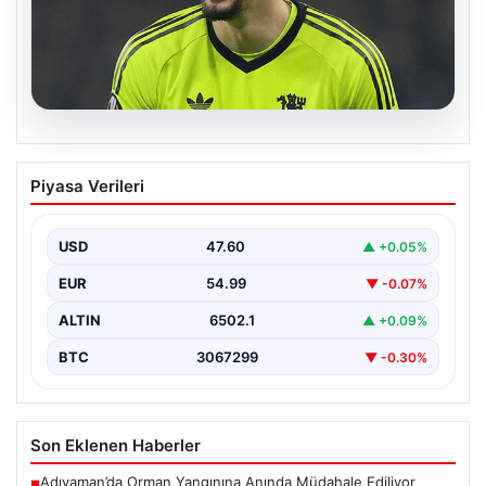
05.08.2026
Altay Bayındır beklenen imzayı attı!
Piyasa Verileri
Yeni adresi şaşırttı
USD
47.60
▲ +0.05%
EUR
54.99
▼ -0.07%
ALTIN
6502.1
▲ +0.09%
BTC
3067299
▼ -0.30%
Son Eklenen Haberler
Adıyaman’da Orman Yangınına Anında Müdahale Ediliyor
■