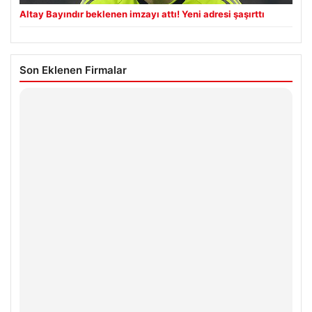
Altay Bayındır beklenen imzayı attı! Yeni adresi şaşırttı
Son Eklenen Firmalar
Hastaş Beton
26/05/2026
© 2026 Teknopat – Güncel Teknoloji Haberleri
Yeminli Tercüman
|
Malta Dil Okulu
|
lemagrup.com.tr
pto
aç İzle
o
erbahis giriş