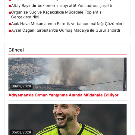
Altay Bayındır beklenen imzayı attı! Yeni adresi şaşırttı
■
Organize Suç ve Kaçakçılıkla Mücadele Toplantısı
■
Gerçekleştirildi
Açık Hava Mekanlarında Estetik ve bahçe mutfağı Çözümleri
■
Aysel Özgan, Sırbistan’da Gümüş Madalya ile Gururlandırdı
■
Güncel
06/08/2026
Adıyaman’da Orman Yangınına Anında Müdahale Ediliyor
05/08/2026