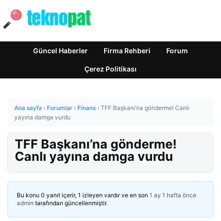
Güncel Haberler
Firma Rehberi
Forum
Çerez Politikası
Ana sayfa
›
Forumlar
›
Finans
›
TFF Başkanı’na gönderme! Canlı
yayına damga vurdu
TFF Başkanı’na gönderme!
Canlı yayına damga vurdu
Bu konu 0 yanıt içerir, 1 izleyen vardır ve en son
1 ay 1 hafta önce
admin
tarafından güncellenmiştir.