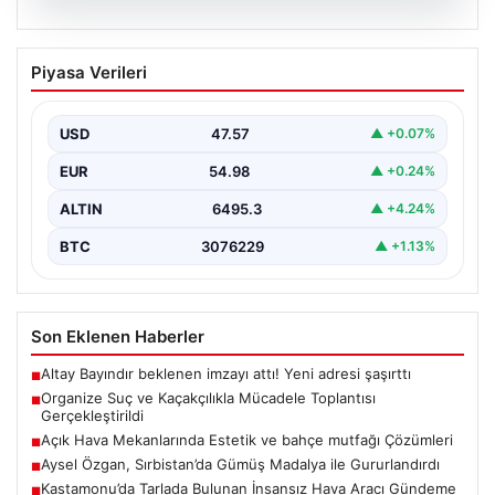
05.08.2026
Organize Suç ve Kaçakçılıkla Mücadele
Piyasa Verileri
Toplantısı Gerçekleştirildi
İçişleri Bakanlığı’nda düzenlenen önemli bir toplantı,
kaçakçılık ve organize suçlarla mücadele konularını ele
USD
47.57
▲ +0.07%
almak…
EUR
54.98
▲ +0.24%
ALTIN
6495.3
▲ +4.24%
BTC
3076229
▲ +1.13%
Son Eklenen Haberler
Altay Bayındır beklenen imzayı attı! Yeni adresi şaşırttı
■
Organize Suç ve Kaçakçılıkla Mücadele Toplantısı
■
Gerçekleştirildi
Açık Hava Mekanlarında Estetik ve bahçe mutfağı Çözümleri
■
Aysel Özgan, Sırbistan’da Gümüş Madalya ile Gururlandırdı
■
Kastamonu’da Tarlada Bulunan İnsansız Hava Aracı Gündeme
■