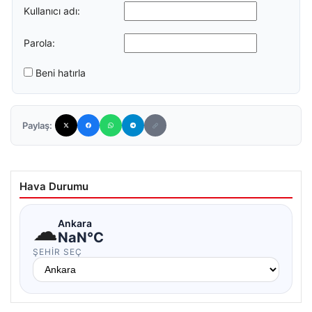
Kullanıcı adı:
Parola:
Beni hatırla
Paylaş:
Hava Durumu
☁
Ankara
NaN°C
ŞEHIR SEÇ