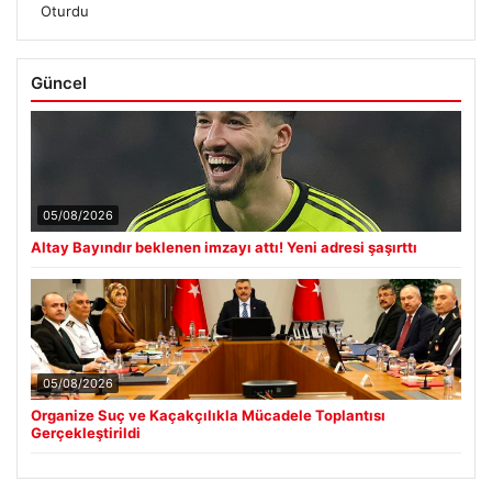
Oturdu
Güncel
05/08/2026
Altay Bayındır beklenen imzayı attı! Yeni adresi şaşırttı
05/08/2026
Organize Suç ve Kaçakçılıkla Mücadele Toplantısı
Gerçekleştirildi