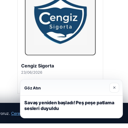
Cengiz Sigorta
23/06/2026
×
Göz Atın
Savaş yeniden başladı! Peş peşe patlama
sesleri duyuldu
ıyoruz.
Çerez Politikamız
Reddet
Kabul Et