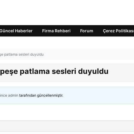
Güncel Haberler
Firma Rehberi
Forum
Çerez Politikas
şe patlama sesleri duyuldu
 peşe patlama sesleri duyuldu
 önce
admin
tarafından güncellenmiştir.