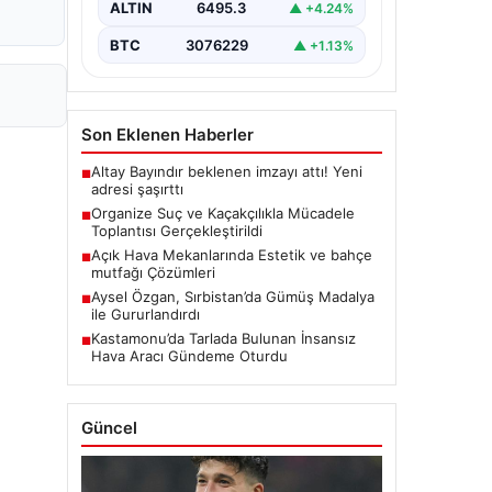
ALTIN
6495.3
▲ +4.24%
BTC
3076229
▲ +1.13%
Son Eklenen Haberler
Altay Bayındır beklenen imzayı attı! Yeni
■
adresi şaşırttı
Organize Suç ve Kaçakçılıkla Mücadele
■
Toplantısı Gerçekleştirildi
Açık Hava Mekanlarında Estetik ve bahçe
■
mutfağı Çözümleri
Aysel Özgan, Sırbistan’da Gümüş Madalya
■
ile Gururlandırdı
Kastamonu’da Tarlada Bulunan İnsansız
■
Hava Aracı Gündeme Oturdu
Güncel