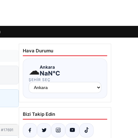
ı
Hava Durumu
☁
Ankara
NaN°C
ŞEHIR SEÇ
Bizi Takip Edin
#17691