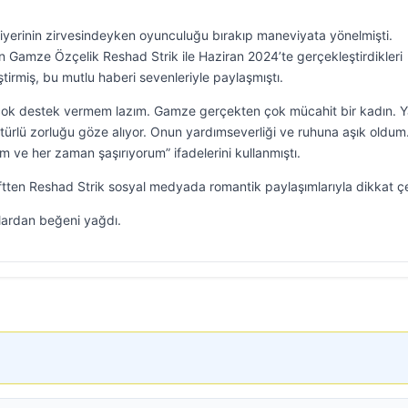
yerinin zirvesindeyken oyunculuğu bırakıp maneviyata yönelmişti.
Gamze Özçelik Reshad Strik ile Haziran 2024’te gerçekleştirdikleri
eştirmiş, bu mutlu haberi sevenleriyle paylaşmıştı.
 çok destek vermem lazım. Gamze gerçekten çok mücahit bir kadın. 
ürlü zorluğu göze alıyor. Onun yardımseverliği ve ruhuna aşık oldum.
m ve her zaman şaşırıyorum” ifadelerini kullanmıştı.
an çiftten Reshad Strik sosyal medyada romantik paylaşımlarıyla dikkat çe
lardan beğeni yağdı.