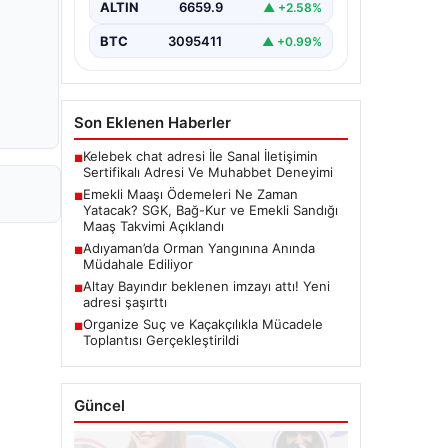
ALTIN
6659.9
▲ +2.58%
bayram ikramiyelerinin ne…
BTC
3095411
▲ +0.99%
Son Eklenen Haberler
Kelebek chat adresi İle Sanal İletişimin
■
Sertifikalı Adresi Ve Muhabbet Deneyimi
Emekli Maaşı Ödemeleri Ne Zaman
■
Yatacak? SGK, Bağ-Kur ve Emekli Sandığı
Maaş Takvimi Açıklandı
Adıyaman’da Orman Yangınına Anında
■
Müdahale Ediliyor
Altay Bayındır beklenen imzayı attı! Yeni
■
adresi şaşırttı
Organize Suç ve Kaçakçılıkla Mücadele
■
Toplantısı Gerçekleştirildi
Güncel