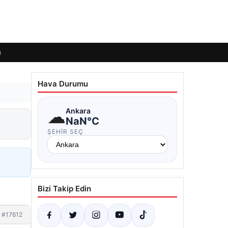
ı
Hava Durumu
☁
Ankara
NaN°C
ŞEHIR SEÇ
Bizi Takip Edin
#17612