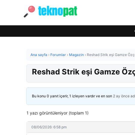
Ana sayfa
›
Forumlar
›
Magazin
›
Reshad Strik eşi Gamze Özçe
Reshad Strik eşi Gamze Özçe
Bu konu 0 yanıt içerir, 1 izleyen vardır ve en son
2 ay önce
ad
1 yazı görüntüleniyor (toplam 1)
08/06/2026: 6:58 pm