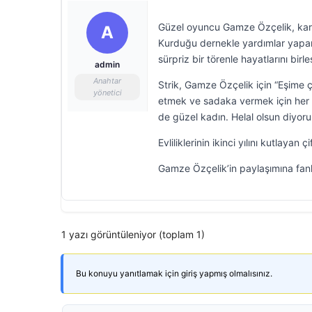
Güzel oyuncu Gamze Özçelik, kari
A
Kurduğu dernekle yardımlar yapan 
sürpriz bir törenle hayatlarını birl
admin
Anahtar
Strik, Gamze Özçelik için “Eşime
yönetici
etmek ve sadaka vermek için her t
de güzel kadın. Helal olsun diyoru
Evliliklerinin ikinci yılını kutlay
Gamze Özçelik’in paylaşımına fan
1 yazı görüntüleniyor (toplam 1)
Bu konuyu yanıtlamak için giriş yapmış olmalısınız.