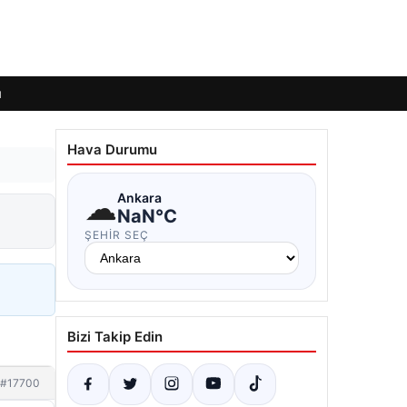
ı
Hava Durumu
☁
Ankara
NaN°C
ŞEHIR SEÇ
Bizi Takip Edin
#17700