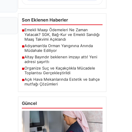
Son Eklenen Haberler
Emekli Maaşı Ödemeleri Ne Zaman
■
Yatacak? SGK, Bağ-Kur ve Emekli Sandığı
Maaş Takvimi Açıklandı
Adıyaman’da Orman Yangınına Anında
■
Müdahale Ediliyor
Altay Bayındır beklenen imzayı attı! Yeni
■
adresi şaşırttı
Organize Suç ve Kaçakçılıkla Mücadele
■
Toplantısı Gerçekleştirildi
Açık Hava Mekanlarında Estetik ve bahçe
■
mutfağı Çözümleri
Güncel