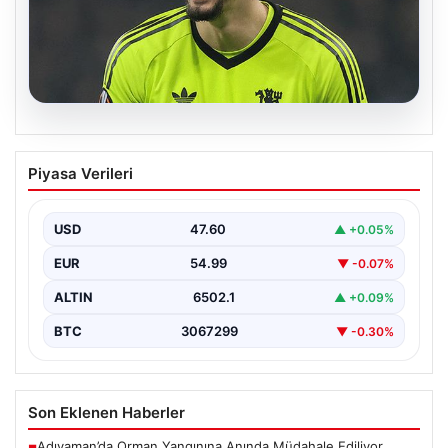
05.08.2026
Altay Bayındır beklenen imzayı attı!
Piyasa Verileri
Yeni adresi şaşırttı
USD
47.60
▲ +0.05%
EUR
54.99
▼ -0.07%
ALTIN
6502.1
▲ +0.09%
BTC
3067299
▼ -0.30%
Son Eklenen Haberler
Adıyaman’da Orman Yangınına Anında Müdahale Ediliyor