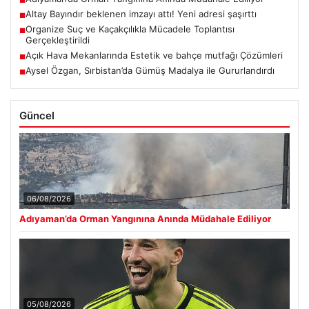
■
Altay Bayındır beklenen imzayı attı! Yeni adresi şaşırttı
■
Organize Suç ve Kaçakçılıkla Mücadele Toplantısı
■
Gerçekleştirildi
Açık Hava Mekanlarında Estetik ve bahçe mutfağı Çözümleri
■
Aysel Özgan, Sırbistan’da Gümüş Madalya ile Gururlandırdı
■
Güncel
06/08/2026
Adıyaman’da Orman Yangınına Anında Müdahale Ediliyor
05/08/2026