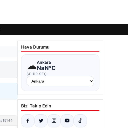
ı
Hava Durumu
☁
Ankara
NaN°C
ŞEHIR SEÇ
Bizi Takip Edin
#19144