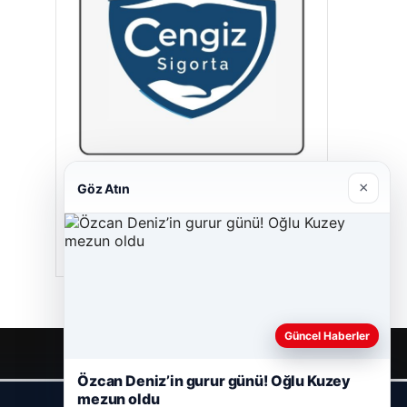
Cengiz Sigorta
×
Göz Atın
23/06/2026
Güncel Haberler
Özcan Deniz’in gurur günü! Oğlu Kuzey
mezun oldu