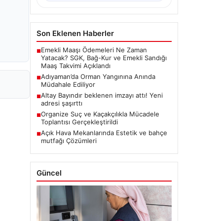
Son Eklenen Haberler
Emekli Maaşı Ödemeleri Ne Zaman
■
Yatacak? SGK, Bağ-Kur ve Emekli Sandığı
Maaş Takvimi Açıklandı
Adıyaman’da Orman Yangınına Anında
■
Müdahale Ediliyor
Altay Bayındır beklenen imzayı attı! Yeni
■
adresi şaşırttı
Organize Suç ve Kaçakçılıkla Mücadele
■
Toplantısı Gerçekleştirildi
Açık Hava Mekanlarında Estetik ve bahçe
■
mutfağı Çözümleri
Güncel