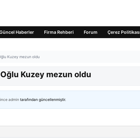
Güncel Haberler
Firma Rehberi
Forum
Çerez Politikas
 Oğlu Kuzey mezun oldu
! Oğlu Kuzey mezun oldu
 önce
admin
tarafından güncellenmiştir.