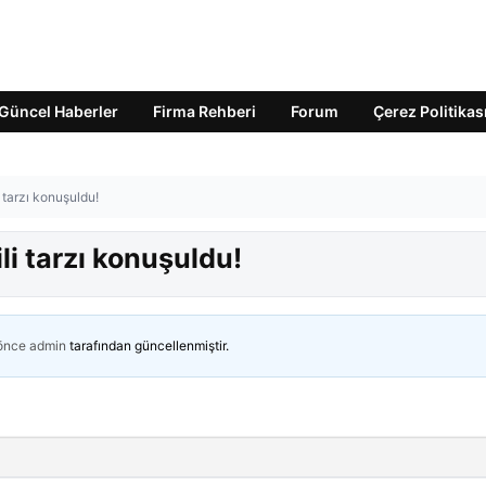
Güncel Haberler
Firma Rehberi
Forum
Çerez Politikas
 tarzı konuşuldu!
li tarzı konuşuldu!
 önce
admin
tarafından güncellenmiştir.