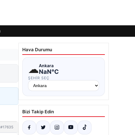
ı
Hava Durumu
☁
Ankara
NaN°C
ŞEHIR SEÇ
Bizi Takip Edin
#17635