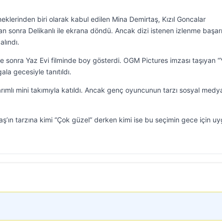
lerinden biri olarak kabul edilen Mina Demirtaş, Kızıl Goncalar
an sonra Delikanlı ile ekrana döndü. Ancak dizi istenen izlenme başarı
alındı.
re sonra Yaz Evi filminde boy gösterdi. OGM Pictures imzası taşıyan 
la gecesiyle tanıtıldı.
ımlı mini takımıyla katıldı. Ancak genç oyuncunun tarzı sosyal medy
rtaş’ın tarzına kimi “Çok güzel” derken kimi ise bu seçimin gece için u