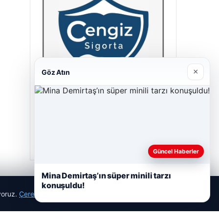
×
Göz Atın
Cengiz Sigorta
23/06/2026
Güncel Haberler
Mina Demirtaş’ın süper minili tarzı
konuşuldu!
ıyoruz.
Çerez Politikamız
Reddet
Kabul Et