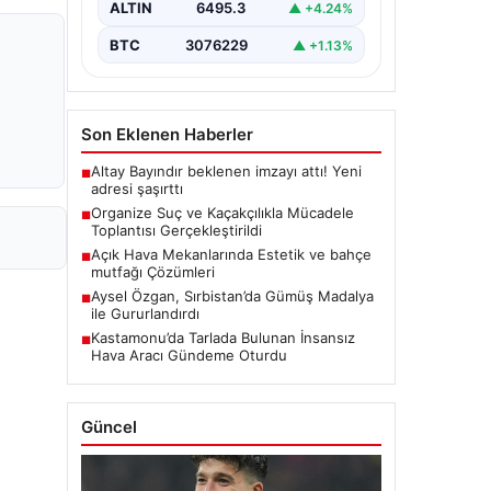
ALTIN
6495.3
▲ +4.24%
BTC
3076229
▲ +1.13%
Son Eklenen Haberler
Altay Bayındır beklenen imzayı attı! Yeni
■
adresi şaşırttı
Organize Suç ve Kaçakçılıkla Mücadele
■
Toplantısı Gerçekleştirildi
Açık Hava Mekanlarında Estetik ve bahçe
■
mutfağı Çözümleri
Aysel Özgan, Sırbistan’da Gümüş Madalya
■
ile Gururlandırdı
Kastamonu’da Tarlada Bulunan İnsansız
■
Hava Aracı Gündeme Oturdu
Güncel