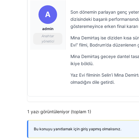
Son dönemin parlayan genç yetenek
A
dizisindeki başarılı performansınd
gösteremeyince erken final kararı 
admin
Anahtar
Mina Demirtaş ise diziden kısa sü
yönetici
Evi” filmi, Bodrum’da düzenlenen ga
Mina Demirtaş geceye dantel tasar
ikiye böldü.
Yaz Evi filminin Selin’i Mina Demi
olmadığını dile getirdi.
1 yazı görüntüleniyor (toplam 1)
Bu konuyu yanıtlamak için giriş yapmış olmalısınız.