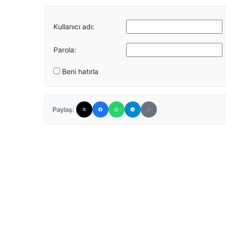
Kullanıcı adı:
Parola:
Beni hatırla
Paylaş: