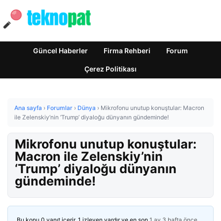
Güncel Haberler
Firma Rehberi
Forum
Çerez Politikası
Ana sayfa
›
Forumlar
›
Dünya
›
Mikrofonu unutup konuştular: Macron
ile Zelenskiy’nin ‘Trump’ diyaloğu dünyanın gündeminde!
Mikrofonu unutup konuştular:
Macron ile Zelenskiy’nin
‘Trump’ diyaloğu dünyanın
gündeminde!
Bu konu 0 yanıt içerir, 1 izleyen vardır ve en son
1 ay 3 hafta önce