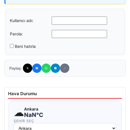
Kullanıcı adı:
Parola:
Beni hatırla
Paylaş:
Hava Durumu
☁
Ankara
NaN°C
ŞEHIR SEÇ