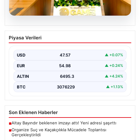
05.08.2026
Organize Suç ve Kaçakçılıkla Mücadele
Piyasa Verileri
Toplantısı Gerçekleştirildi
İçişleri Bakanlığı’nda düzenlenen önemli bir toplantı,
kaçakçılık ve organize suçlarla mücadele konularını ele
USD
47.57
▲ +0.07%
almak…
EUR
54.98
▲ +0.24%
ALTIN
6495.3
▲ +4.24%
BTC
3076229
▲ +1.13%
Son Eklenen Haberler
Altay Bayındır beklenen imzayı attı! Yeni adresi şaşırttı
■
Organize Suç ve Kaçakçılıkla Mücadele Toplantısı
■
Gerçekleştirildi