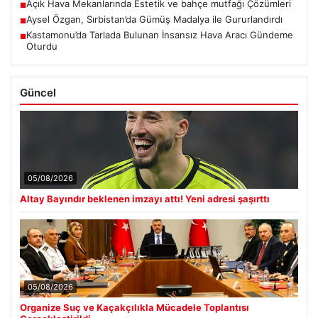
Açık Hava Mekanlarında Estetik ve bahçe mutfağı Çözümleri
■
Aysel Özgan, Sırbistan’da Gümüş Madalya ile Gururlandırdı
■
Kastamonu’da Tarlada Bulunan İnsansız Hava Aracı Gündeme
■
Oturdu
Güncel
05/08/2026
Altay Bayındır beklenen imzayı attı! Yeni adresi şaşırttı
05/08/2026
Organize Suç ve Kaçakçılıkla Mücadele Toplantısı