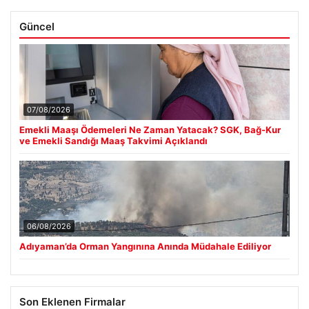
Güncel
07/08/2026
Emekli Maaşı Ödemeleri Ne Zaman Yatacak? SGK, Bağ-Kur
ve Emekli Sandığı Maaş Takvimi Açıklandı
06/08/2026
Adıyaman’da Orman Yangınına Anında Müdahale Ediliyor
Son Eklenen Firmalar