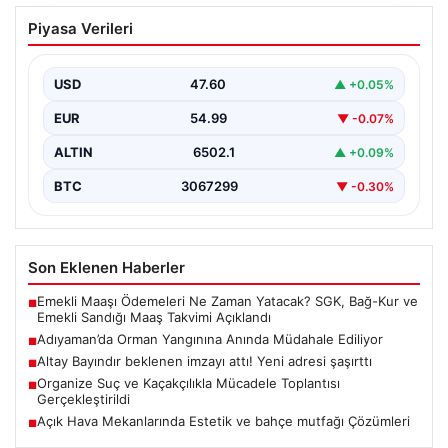
Adıyaman’da Orman Yangınına Anında
Piyasa Verileri
Müdahale Ediliyor
Adıyaman'ın Gerger ilçesine bağlı Çobanpınar ve
Kütüklü köyleri arasındaki geniş ormanlık alan, aniden
USD
47.60
▲ +0.05%
çıkan…
EUR
54.99
▼ -0.07%
ALTIN
6502.1
▲ +0.09%
BTC
3067299
▼ -0.30%
Son Eklenen Haberler
Emekli Maaşı Ödemeleri Ne Zaman Yatacak? SGK, Bağ-Kur ve
■
Emekli Sandığı Maaş Takvimi Açıklandı
Adıyaman’da Orman Yangınına Anında Müdahale Ediliyor
■
Altay Bayındır beklenen imzayı attı! Yeni adresi şaşırttı
■
Organize Suç ve Kaçakçılıkla Mücadele Toplantısı
■
Gerçekleştirildi
Açık Hava Mekanlarında Estetik ve bahçe mutfağı Çözümleri
■