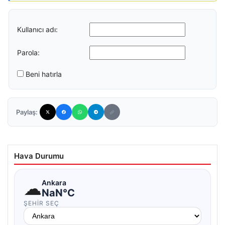
Kullanıcı adı:
Parola:
Beni hatırla
Paylaş:
Hava Durumu
☁
Ankara
NaN°C
ŞEHIR SEÇ