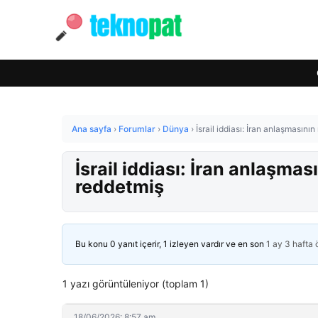
Ana sayfa
›
Forumlar
›
Dünya
›
İsrail iddiası: İran anlaşmasın
İsrail iddiası: İran anlaşma
reddetmiş
Bu konu 0 yanıt içerir, 1 izleyen vardır ve en son
1 ay 3 hafta
1 yazı görüntüleniyor (toplam 1)
18/06/2026: 8:57 am