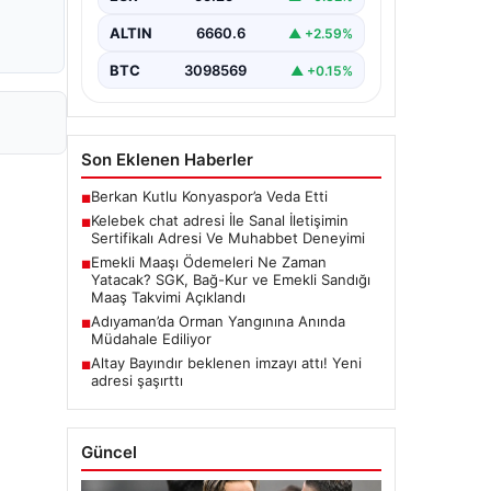
seviyeli bir şekilde irtibat
oluşturması büyük bir önem
ALTIN
6660.6
▲ +2.59%
barındırmaktadır. Günümüzde
çeşitli…
BTC
3098569
▲ +0.15%
Son Eklenen Haberler
Berkan Kutlu Konyaspor’a Veda Etti
■
Kelebek chat adresi İle Sanal İletişimin
■
Sertifikalı Adresi Ve Muhabbet Deneyimi
Emekli Maaşı Ödemeleri Ne Zaman
■
Yatacak? SGK, Bağ-Kur ve Emekli Sandığı
Maaş Takvimi Açıklandı
Adıyaman’da Orman Yangınına Anında
■
Müdahale Ediliyor
Altay Bayındır beklenen imzayı attı! Yeni
■
adresi şaşırttı
Güncel