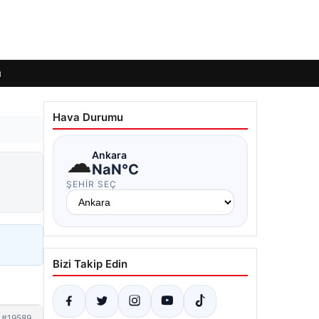
ı
Hava Durumu
☁
Ankara
NaN°C
ŞEHIR SEÇ
Bizi Takip Edin
#19589