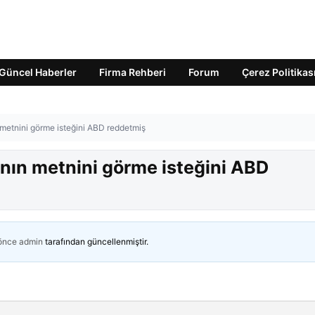
Güncel Haberler
Firma Rehberi
Forum
Çerez Politikas
ın metnini görme isteğini ABD reddetmiş
sının metnini görme isteğini ABD
 önce
admin
tarafından güncellenmiştir.