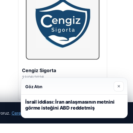
Cengiz Sigorta
23/06/2026
×
Göz Atın
İsrail iddiası: İran anlaşmasının metnini
görme isteğini ABD reddetmiş
ıyoruz.
Çerez Politikamız
Reddet
Kabul Et