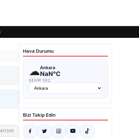
ı
Hava Durumu
☁
Ankara
NaN°C
ŞEHIR SEÇ
Bizi Takip Edin
#11335