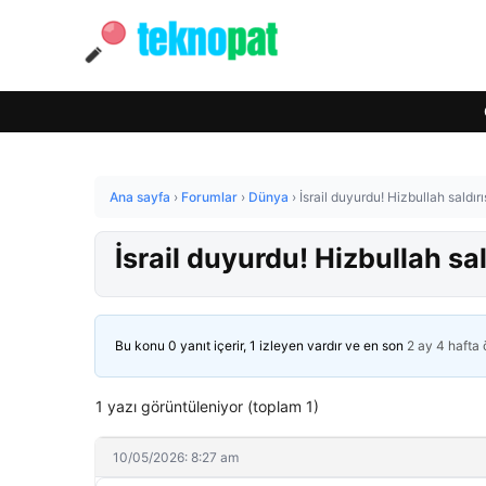
Ana sayfa
›
Forumlar
›
Dünya
›
İsrail duyurdu! Hizbullah saldır
İsrail duyurdu! Hizbullah sa
Bu konu 0 yanıt içerir, 1 izleyen vardır ve en son
2 ay 4 hafta
1 yazı görüntüleniyor (toplam 1)
10/05/2026: 8:27 am