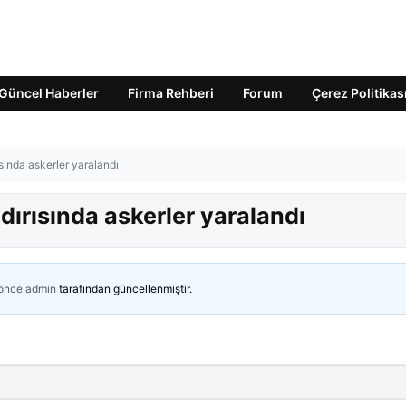
Güncel Haberler
Firma Rehberi
Forum
Çerez Politikas
ısında askerler yaralandı
ldırısında askerler yaralandı
 önce
admin
tarafından güncellenmiştir.