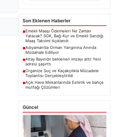
Son Eklenen Haberler
Emekli Maaşı Ödemeleri Ne Zaman
■
Yatacak? SGK, Bağ-Kur ve Emekli Sandığı
Maaş Takvimi Açıklandı
Adıyaman’da Orman Yangınına Anında
■
Müdahale Ediliyor
Altay Bayındır beklenen imzayı attı! Yeni
■
adresi şaşırttı
Organize Suç ve Kaçakçılıkla Mücadele
■
Toplantısı Gerçekleştirildi
Açık Hava Mekanlarında Estetik ve bahçe
■
mutfağı Çözümleri
Güncel