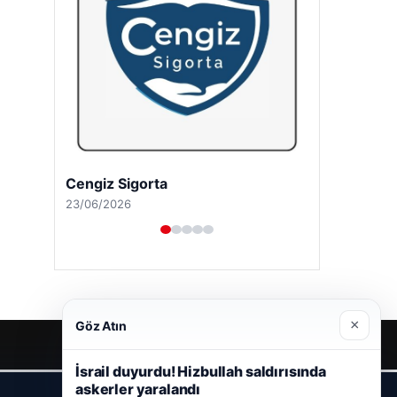
Hastaş Beton
26/05/2026
×
Göz Atın
İsrail duyurdu! Hizbullah saldırısında
askerler yaralandı