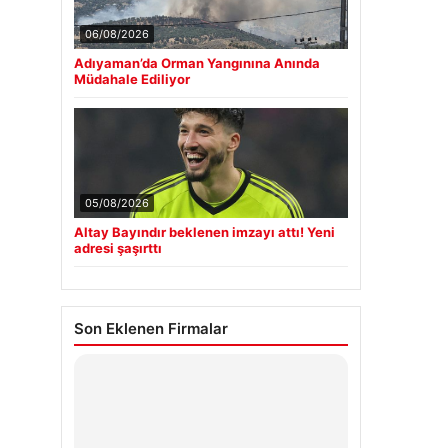
06/08/2026
Adıyaman’da Orman Yangınına Anında
Müdahale Ediliyor
05/08/2026
Altay Bayındır beklenen imzayı attı! Yeni
adresi şaşırttı
Son Eklenen Firmalar
Hastaş Beton
26/05/2026