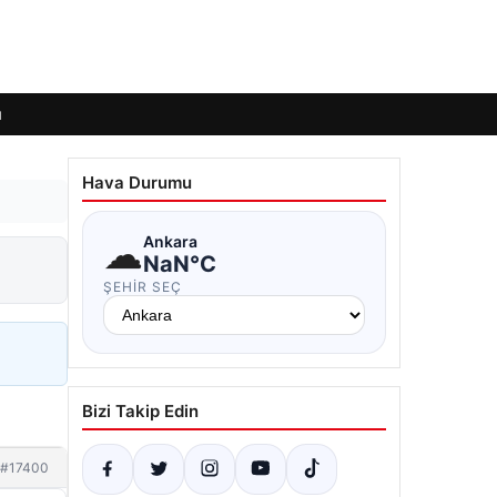
ı
Hava Durumu
☁
Ankara
NaN°C
ŞEHIR SEÇ
Bizi Takip Edin
#17400