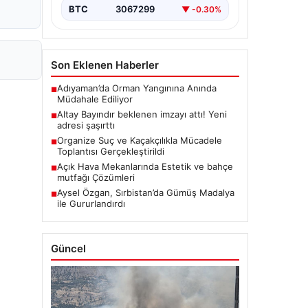
BTC
3067299
▼ -0.30%
Son Eklenen Haberler
Adıyaman’da Orman Yangınına Anında
■
Müdahale Ediliyor
Altay Bayındır beklenen imzayı attı! Yeni
■
adresi şaşırttı
Organize Suç ve Kaçakçılıkla Mücadele
■
Toplantısı Gerçekleştirildi
Açık Hava Mekanlarında Estetik ve bahçe
■
mutfağı Çözümleri
Aysel Özgan, Sırbistan’da Gümüş Madalya
■
ile Gururlandırdı
Güncel