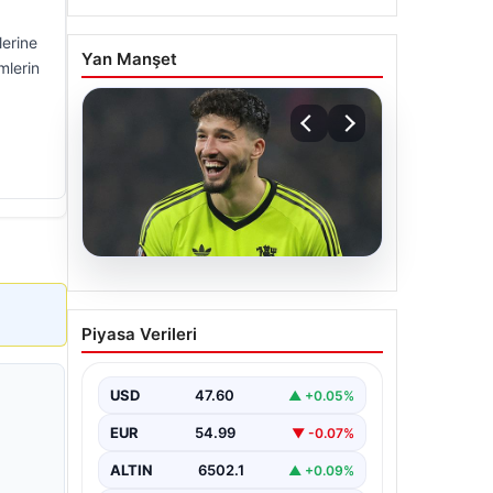
lerine
Yan Manşet
mlerin
05.08.2026
Altay Bayındır beklenen
Piyasa Verileri
imzayı attı! Yeni adresi
şaşırttı
USD
47.60
▲ +0.05%
EUR
54.99
▼ -0.07%
ALTIN
6502.1
▲ +0.09%