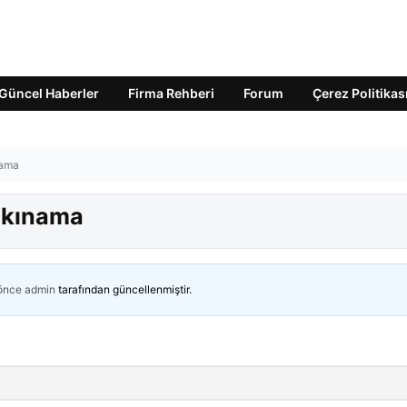
Güncel Haberler
Firma Rehberi
Forum
Çerez Politikas
nama
a kınama
 önce
admin
tarafından güncellenmiştir.