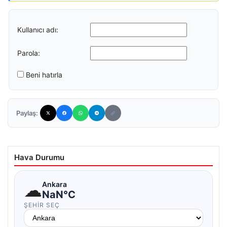
Kullanıcı adı:
Parola:
Beni hatırla
Paylaş:
Hava Durumu
☁
Ankara
NaN°C
ŞEHIR SEÇ