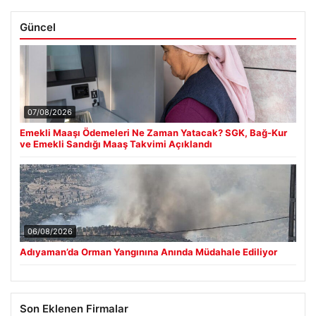
Güncel
07/08/2026
Emekli Maaşı Ödemeleri Ne Zaman Yatacak? SGK, Bağ-Kur
ve Emekli Sandığı Maaş Takvimi Açıklandı
06/08/2026
Adıyaman’da Orman Yangınına Anında Müdahale Ediliyor
Son Eklenen Firmalar