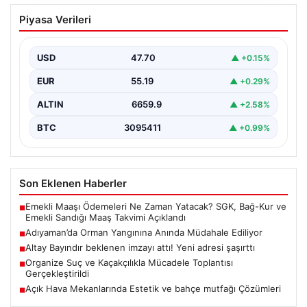
Adıyaman’da Orman Yangınına Anında
Piyasa Verileri
Müdahale Ediliyor
Adıyaman'ın Gerger ilçesine bağlı Çobanpınar ve
Kütüklü köyleri arasındaki geniş ormanlık alan, aniden
USD
47.70
▲ +0.15%
çıkan…
EUR
55.19
▲ +0.29%
ALTIN
6659.9
▲ +2.58%
BTC
3095411
▲ +0.99%
Son Eklenen Haberler
Emekli Maaşı Ödemeleri Ne Zaman Yatacak? SGK, Bağ-Kur ve
■
Emekli Sandığı Maaş Takvimi Açıklandı
Adıyaman’da Orman Yangınına Anında Müdahale Ediliyor
■
Altay Bayındır beklenen imzayı attı! Yeni adresi şaşırttı
■
Organize Suç ve Kaçakçılıkla Mücadele Toplantısı
■
Gerçekleştirildi
Açık Hava Mekanlarında Estetik ve bahçe mutfağı Çözümleri
■