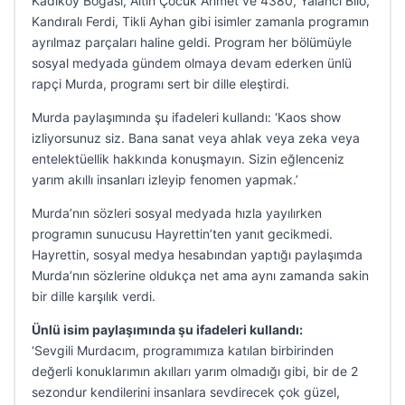
Kadıköy Boğası, Altın Çocuk Ahmet ve 4380, Yalancı Bilo,
Kandıralı Ferdi, Tikli Ayhan gibi isimler zamanla programın
ayrılmaz parçaları haline geldi. Program her bölümüyle
sosyal medyada gündem olmaya devam ederken ünlü
rapçi Murda, programı sert bir dille eleştirdi.
Murda paylaşımında şu ifadeleri kullandı: ‘Kaos show
izliyorsunuz siz. Bana sanat veya ahlak veya zeka veya
entelektüellik hakkında konuşmayın. Sizin eğlenceniz
yarım akıllı insanları izleyip fenomen yapmak.’
Murda’nın sözleri sosyal medyada hızla yayılırken
programın sunucusu Hayrettin’ten yanıt gecikmedi.
Hayrettin, sosyal medya hesabından yaptığı paylaşımda
Murda’nın sözlerine oldukça net ama aynı zamanda sakin
bir dille karşılık verdi.
Ünlü isim paylaşımında şu ifadeleri kullandı:
‘Sevgili Murdacım, programımıza katılan birbirinden
değerli konuklarımın akılları yarım olmadığı gibi, bir de 2
sezondur kendilerini insanlara sevdirecek çok güzel,