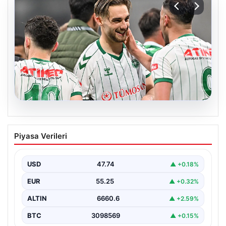
08.08.2026
Berkan Kutlu Konyaspor’a Veda Etti
Piyasa Verileri
Sezon boyunca Konyaspor formasıyla gösterdiği
performansla dikkatleri üzerine çeken Berkan Kutlu,
yeşil-beyazlı takım ile…
USD
47.74
▲ +0.18%
EUR
55.25
▲ +0.32%
ALTIN
6660.6
▲ +2.59%
BTC
3098569
▲ +0.15%