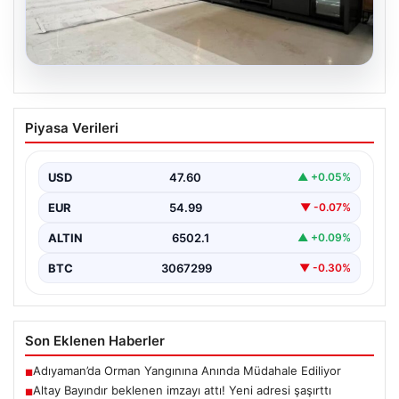
04.08.2026
Açık Hava Mekanlarında Estetik ve
Piyasa Verileri
bahçe mutfağı Çözümleri
Günümüzde bahçe yaşam alanları, villaların en popüler
bölümlerinden biri haline gelmiştir. Bahçeyle bütünleşik
USD
47.60
▲ +0.05%
vakit…
EUR
54.99
▼ -0.07%
ALTIN
6502.1
▲ +0.09%
BTC
3067299
▼ -0.30%
Son Eklenen Haberler
Adıyaman’da Orman Yangınına Anında Müdahale Ediliyor
■
Altay Bayındır beklenen imzayı attı! Yeni adresi şaşırttı
■