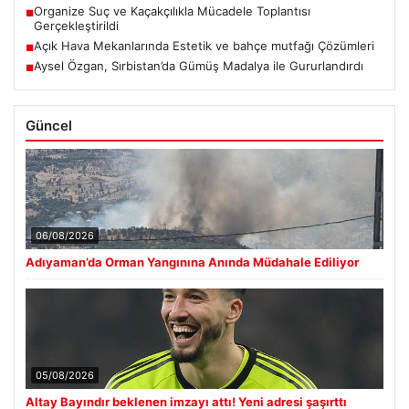
Organize Suç ve Kaçakçılıkla Mücadele Toplantısı
■
Gerçekleştirildi
Açık Hava Mekanlarında Estetik ve bahçe mutfağı Çözümleri
■
Aysel Özgan, Sırbistan’da Gümüş Madalya ile Gururlandırdı
■
Güncel
06/08/2026
Adıyaman’da Orman Yangınına Anında Müdahale Ediliyor
05/08/2026
Altay Bayındır beklenen imzayı attı! Yeni adresi şaşırttı