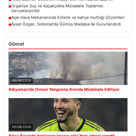
Organize Suç ve Kaçakçılıkla Mücadele Toplantısı
■
Gerçekleştirildi
Açık Hava Mekanlarında Estetik ve bahçe mutfağı Çözümleri
■
Aysel Özgan, Sırbistan’da Gümüş Madalya ile Gururlandırdı
■
Güncel
06/08/2026
Adıyaman’da Orman Yangınına Anında Müdahale Ediliyor
05/08/2026
Altay Bayındır beklenen imzayı attı! Yeni adresi şaşırttı