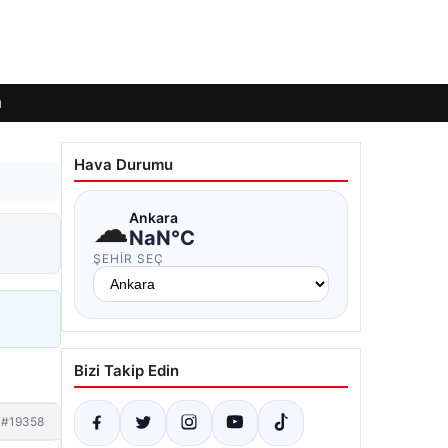
ı
Hava Durumu
☁
Ankara
NaN°C
ŞEHIR SEÇ
Bizi Takip Edin
#19358