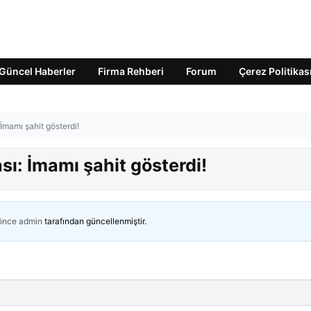
Güncel Haberler
Firma Rehberi
Forum
Çerez Politikas
mamı şahit gösterdi!
ı: İmamı şahit gösterdi!
 önce
admin
tarafından güncellenmiştir.