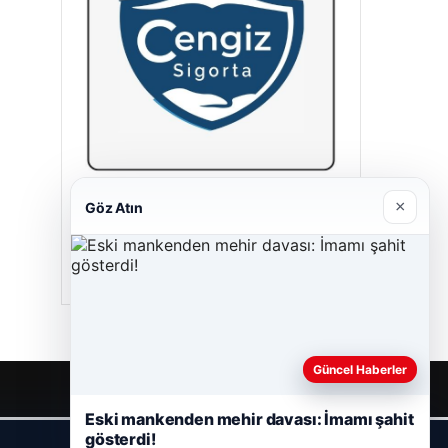
Hastaş Beton
×
Göz Atın
26/05/2026
Güncel Haberler
Eski mankenden mehir davası: İmamı şahit
gösterdi!