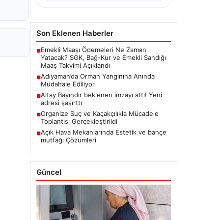
Son Eklenen Haberler
Emekli Maaşı Ödemeleri Ne Zaman
■
Yatacak? SGK, Bağ-Kur ve Emekli Sandığı
Maaş Takvimi Açıklandı
Adıyaman’da Orman Yangınına Anında
■
Müdahale Ediliyor
Altay Bayındır beklenen imzayı attı! Yeni
■
adresi şaşırttı
Organize Suç ve Kaçakçılıkla Mücadele
■
Toplantısı Gerçekleştirildi
Açık Hava Mekanlarında Estetik ve bahçe
■
mutfağı Çözümleri
Güncel