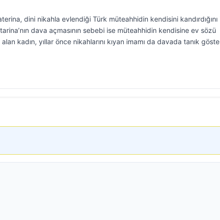
rina, dini nikahla evlendiği Türk müteahhidin kendisini kandırdığını 
rina’nın dava açmasının sebebi ise müteahhidin kendisine ev sözü
an kadın, yıllar önce nikahlarını kıyan imamı da davada tanık göste