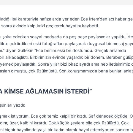
dırdığı Işıl karateriyle hafızalarda yer eden Ece İrtem’den acı haber gel
 sonra evinde kalp krizi geçirerek hayatını kaybetti.
ını şoke ederken sosyal medyada da peş peşe paylaşımlar yapıldı. İrte
likte çektirdikleri eski fotoğrafları paylaşarak duygusal bir mesaj yay
.” diyen Gültekin “Ece benim eski bir dostumdu. Gerçek anlamda
bir arkadaşlıktı. Birbirimizin evinde yaşardık bir dönem. Beraber gülü
yemek paylaşırdık. Sonra yıllar bizi biraz ayırdı ama hep iletişimimiz 
asları olmuştu, çok üzülmüştü. Son konuşmamızda bana bunları anlatm
A KİMSE AĞLAMASIN İSTERDİ”
şunları yazdı:
mak istiyorum. Ece çok temiz kalpli bir kızdı. Saf denecek ölçüde. O
dırır, üzer, kalbini kırardı. Çok küçük şeylere bile çok üzülürdü. Çok
imi hiçbir hayalimde yaşlı bir kadın olarak hayal edemiyorum sanırım 