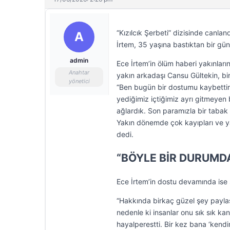
“Kızılcık Şerbeti” dizisinde canlan
A
İrtem, 35 yaşına bastıktan bir gün
admin
Ece İrtem’in ölüm haberi yakınlar
Anahtar
yakın arkadaşı Cansu Gültekin, bir
yönetici
“Ben bugün bir dostumu kaybettim
yediğimiz içtiğimiz ayrı gitmeyen 
ağlardık. Son paramızla bir tabak 
Yakın dönemde çok kayıpları ve y
dedi.
“BÖYLE BİR DURUMD
Ece İrtem’in dostu devamında ise 
“Hakkında birkaç güzel şey paylaş
nedenle ki insanlar onu sık sık kan
hayalperestti. Bir kez bana ‘kend