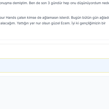
 konuşma demiştim. Ben de son 3 gündür hep onu düşünüyordum ned
Your Hands çalsın kimse de ağlamasın isterdi. Bugün bütün gün ağlad
acağım. Yattığın yer nur olsun güzel Ecem. İyi ki gençliğimizin bir