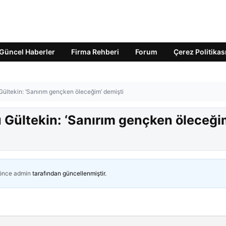
Güncel Haberler
Firma Rehberi
Forum
Çerez Politikas
Gültekin: ‘Sanırım gençken öleceğim’ demişti
 Gültekin: ‘Sanırım gençken öleceği
 önce
admin
tarafından güncellenmiştir.