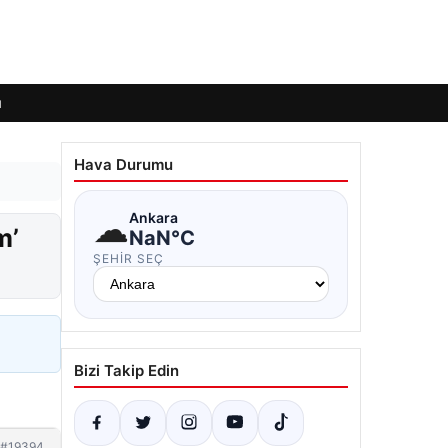
ı
Hava Durumu
☁
Ankara
m’
NaN°C
ŞEHIR SEÇ
Bizi Takip Edin
#19394