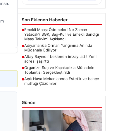
ense.
Son Eklenen Haberler
ım
Emekli Maaşı Ödemeleri Ne Zaman
■
Yatacak? SGK, Bağ-Kur ve Emekli Sandığı
Maaş Takvimi Açıklandı
Adıyaman’da Orman Yangınına Anında
■
Müdahale Ediliyor
Altay Bayındır beklenen imzayı attı! Yeni
■
adresi şaşırttı
Organize Suç ve Kaçakçılıkla Mücadele
■
Toplantısı Gerçekleştirildi
Açık Hava Mekanlarında Estetik ve bahçe
■
mutfağı Çözümleri
Güncel