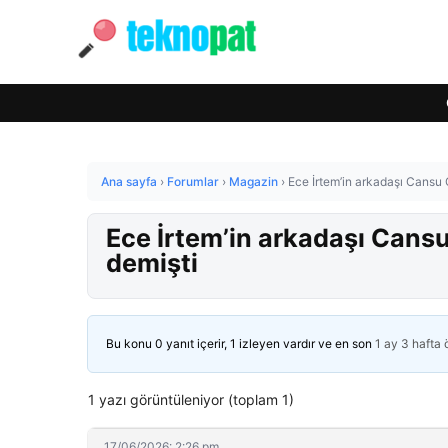
Ana sayfa
›
Forumlar
›
Magazin
›
Ece İrtem’in arkadaşı Cansu 
Ece İrtem’in arkadaşı Cansu
demişti
Bu konu 0 yanıt içerir, 1 izleyen vardır ve en son
1 ay 3 hafta
1 yazı görüntüleniyor (toplam 1)
17/06/2026: 2:26 pm