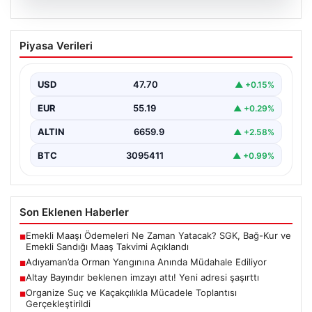
06.08.2026
Adıyaman’da Orman Yangınına Anında
Piyasa Verileri
Müdahale Ediliyor
Adıyaman'ın Gerger ilçesine bağlı Çobanpınar ve
Kütüklü köyleri arasındaki geniş ormanlık alan, aniden
USD
47.70
▲ +0.15%
çıkan…
EUR
55.19
▲ +0.29%
ALTIN
6659.9
▲ +2.58%
BTC
3095411
▲ +0.99%
Son Eklenen Haberler
Emekli Maaşı Ödemeleri Ne Zaman Yatacak? SGK, Bağ-Kur ve
■
Emekli Sandığı Maaş Takvimi Açıklandı
Adıyaman’da Orman Yangınına Anında Müdahale Ediliyor
■
Altay Bayındır beklenen imzayı attı! Yeni adresi şaşırttı
■
Organize Suç ve Kaçakçılıkla Mücadele Toplantısı
■
Gerçekleştirildi