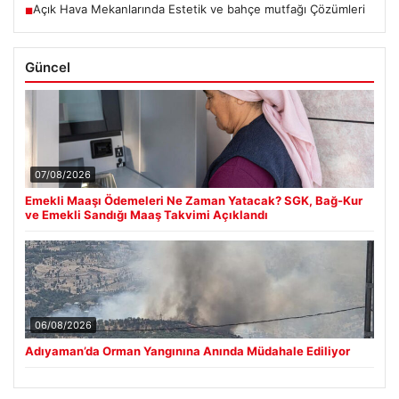
Açık Hava Mekanlarında Estetik ve bahçe mutfağı Çözümleri
■
Güncel
07/08/2026
Emekli Maaşı Ödemeleri Ne Zaman Yatacak? SGK, Bağ-Kur
ve Emekli Sandığı Maaş Takvimi Açıklandı
06/08/2026
Adıyaman’da Orman Yangınına Anında Müdahale Ediliyor