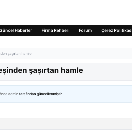
Güncel Haberler
Firma Rehberi
Forum
Çerez Politikas
nden şaşırtan hamle
eşinden şaşırtan hamle
 önce
admin
tarafından güncellenmiştir.