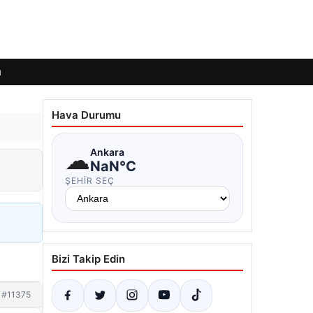
ı
Hava Durumu
☁
Ankara
NaN°C
ŞEHIR SEÇ
Bizi Takip Edin
#11375