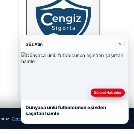
×
Göz Atın
Hastaş Beton
26/05/2026
Güncel Haberler
Dünyaca ünlü futbolcunun eşinden
şaşırtan hamle
ıyoruz.
Çerez Politikamız
Reddet
Kabul Et