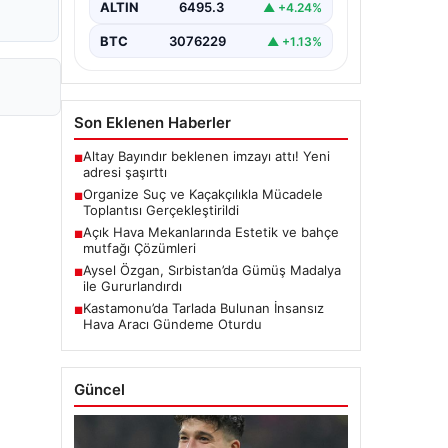
ALTIN
6495.3
▲ +4.24%
BTC
3076229
▲ +1.13%
Son Eklenen Haberler
Altay Bayındır beklenen imzayı attı! Yeni
■
adresi şaşırttı
Organize Suç ve Kaçakçılıkla Mücadele
■
Toplantısı Gerçekleştirildi
Açık Hava Mekanlarında Estetik ve bahçe
■
mutfağı Çözümleri
Aysel Özgan, Sırbistan’da Gümüş Madalya
■
ile Gururlandırdı
Kastamonu’da Tarlada Bulunan İnsansız
■
Hava Aracı Gündeme Oturdu
Güncel