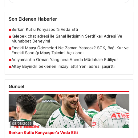
Son Eklenen Haberler
Berkan Kutlu Konyaspor’a Veda Etti
■
Kelebek chat adresi İle Sanal İletişimin Sertifikalı Adresi Ve
■
Muhabbet Deneyimi
Emekli Maaşı Ödemeleri Ne Zaman Yatacak? SGK, Bağ-Kur ve
■
Emekli Sandığı Maaş Takvimi Açıklandı
Adıyaman’da Orman Yangınına Anında Müdahale Ediliyor
■
Altay Bayındır beklenen imzayı attı! Yeni adresi şaşırttı
■
Güncel
08/08/2026
Berkan Kutlu Konyaspor’a Veda Etti