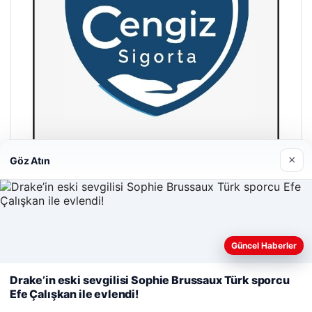
×
Göz Atın
Hastaş Beton
26/05/2026
Web sitemizi nasıl kullandığınızı daha iyi anlayabilmek,
Güncel Haberler
deneyiminizi kişiselleştirmek ve geliştirmek amacıyla çerezler
kullanıyoruz.
Çerez Politikamız
Drake’in eski sevgilisi Sophie Brussaux Türk sporcu
Efe Çalışkan ile evlendi!
Reddet
Kabul Et