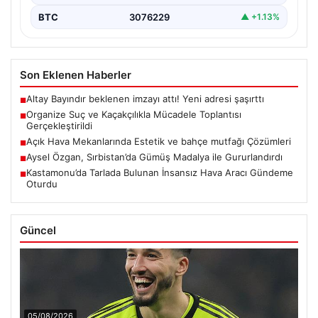
BTC
3076229
▲ +1.13%
Son Eklenen Haberler
Altay Bayındır beklenen imzayı attı! Yeni adresi şaşırttı
■
Organize Suç ve Kaçakçılıkla Mücadele Toplantısı
■
Gerçekleştirildi
Açık Hava Mekanlarında Estetik ve bahçe mutfağı Çözümleri
■
Aysel Özgan, Sırbistan’da Gümüş Madalya ile Gururlandırdı
■
Kastamonu’da Tarlada Bulunan İnsansız Hava Aracı Gündeme
■
Oturdu
Güncel
05/08/2026