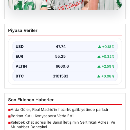
08.08.2026
Berkan Kutlu Konyaspor’a Veda Etti
Piyasa Verileri
Sezon boyunca Konyaspor formasıyla gösterdiği
performansla dikkatleri üzerine çeken Berkan Kutlu,
yeşil-beyazlı takım ile…
USD
47.74
▲ +0.18%
EUR
55.25
▲ +0.32%
ALTIN
6660.6
▲ +2.59%
BTC
3101583
▲ +0.08%
Son Eklenen Haberler
Arda Güler, Real Madrid’in hazırlık galibiyetinde parladı
■
Berkan Kutlu Konyaspor’a Veda Etti
■
Kelebek chat adresi İle Sanal İletişimin Sertifikalı Adresi Ve
■
Muhabbet Deneyimi