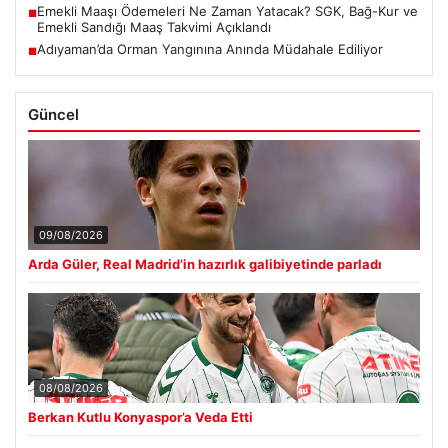
Emekli Maaşı Ödemeleri Ne Zaman Yatacak? SGK, Bağ-Kur ve
■
Emekli Sandığı Maaş Takvimi Açıklandı
Adıyaman’da Orman Yangınına Anında Müdahale Ediliyor
■
Güncel
09/08/2026
Arda Güler, Real Madrid’in hazırlık galibiyetinde parladı
08/08/2026
Berkan Kutlu Konyaspor’a Veda Etti