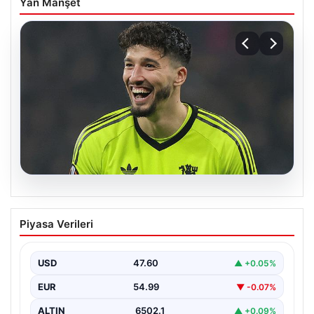
Yan Manşet
05.08.2026
Altay Bayındır beklenen imzayı attı!
Piyasa Verileri
Yeni adresi şaşırttı
USD
47.60
▲ +0.05%
EUR
54.99
▼ -0.07%
ALTIN
6502.1
▲ +0.09%