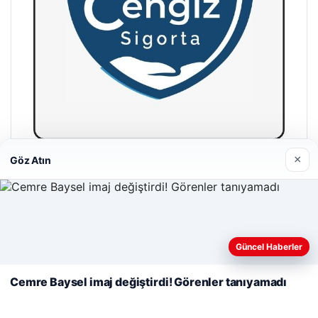
×
Göz Atın
Cengiz Sigorta
23/06/2026
Web sitemizi nasıl kullandığınızı daha iyi anlayabilmek,
deneyiminizi kişiselleştirmek ve geliştirmek amacıyla çerezler
Güncel Haberler
kullanıyoruz.
Çerez Politikamız
Cemre Baysel imaj değiştirdi! Görenler tanıyamadı
Reddet
Kabul Et
© 2026 Teknopat – Güncel Teknoloji Haberleri