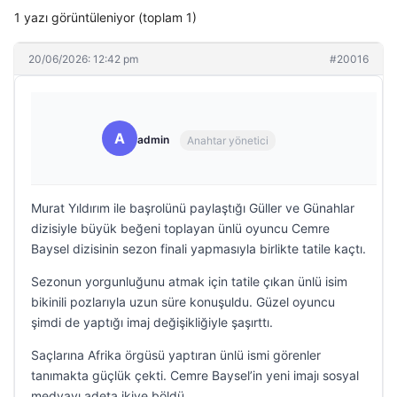
1 yazı görüntüleniyor (toplam 1)
20/06/2026: 12:42 pm
#20016
A
admin
Anahtar yönetici
Murat Yıldırım ile başrolünü paylaştığı Güller ve Günahlar
dizisiyle büyük beğeni toplayan ünlü oyuncu Cemre
Baysel dizisinin sezon finali yapmasıyla birlikte tatile kaçtı.
Sezonun yorgunluğunu atmak için tatile çıkan ünlü isim
bikinili pozlarıyla uzun süre konuşuldu. Güzel oyuncu
şimdi de yaptığı imaj değişikliğiyle şaşırttı.
Saçlarına Afrika örgüsü yaptıran ünlü ismi görenler
tanımakta güçlük çekti. Cemre Baysel’in yeni imajı sosyal
medyayı adeta ikiye böldü.