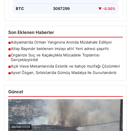
BTC
3067299
▼ -0.30%
Son Eklenen Haberler
Adıyaman’da Orman Yangınına Anında Müdahale Ediliyor
■
Altay Bayındır beklenen imzayı attı! Yeni adresi şaşırttı
■
Organize Suç ve Kaçakçılıkla Mücadele Toplantısı
■
Gerçekleştirildi
Açık Hava Mekanlarında Estetik ve bahçe mutfağı Çözümleri
■
Aysel Özgan, Sırbistan’da Gümüş Madalya ile Gururlandırdı
■
Güncel
06/08/2026