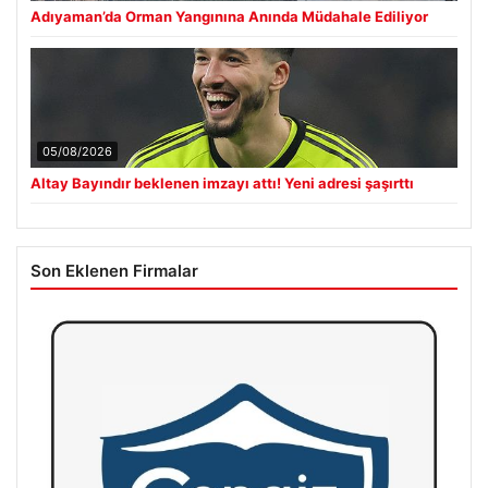
Adıyaman’da Orman Yangınına Anında Müdahale Ediliyor
05/08/2026
Altay Bayındır beklenen imzayı attı! Yeni adresi şaşırttı
Son Eklenen Firmalar