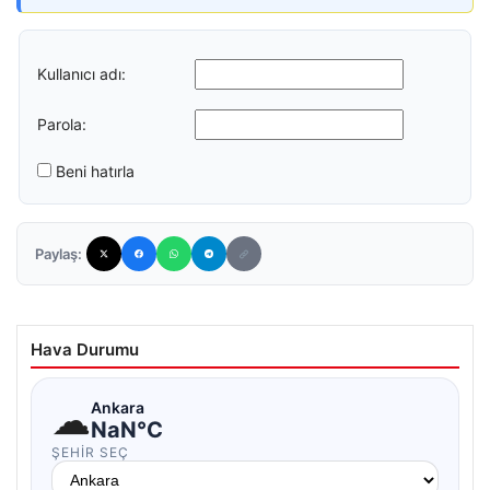
Kullanıcı adı:
Parola:
Beni hatırla
Paylaş:
Hava Durumu
☁
Ankara
NaN°C
ŞEHIR SEÇ