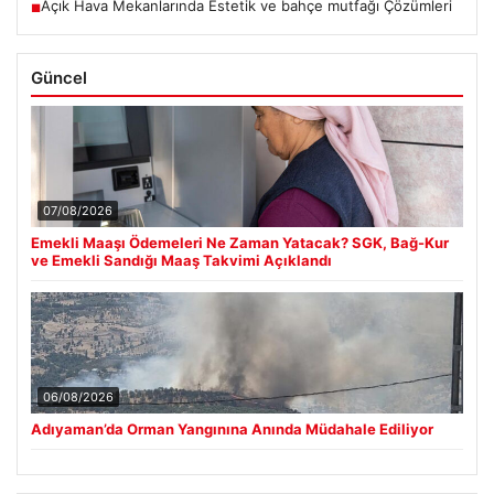
Açık Hava Mekanlarında Estetik ve bahçe mutfağı Çözümleri
■
Güncel
07/08/2026
Emekli Maaşı Ödemeleri Ne Zaman Yatacak? SGK, Bağ-Kur
ve Emekli Sandığı Maaş Takvimi Açıklandı
06/08/2026
Adıyaman’da Orman Yangınına Anında Müdahale Ediliyor