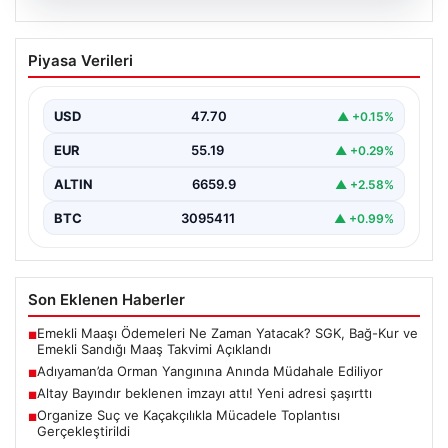
06.08.2026
Adıyaman’da Orman Yangınına Anında
Piyasa Verileri
Müdahale Ediliyor
Adıyaman'ın Gerger ilçesine bağlı Çobanpınar ve
Kütüklü köyleri arasındaki geniş ormanlık alan, aniden
USD
47.70
▲ +0.15%
çıkan…
EUR
55.19
▲ +0.29%
ALTIN
6659.9
▲ +2.58%
BTC
3095411
▲ +0.99%
Son Eklenen Haberler
Emekli Maaşı Ödemeleri Ne Zaman Yatacak? SGK, Bağ-Kur ve
■
Emekli Sandığı Maaş Takvimi Açıklandı
Adıyaman’da Orman Yangınına Anında Müdahale Ediliyor
■
Altay Bayındır beklenen imzayı attı! Yeni adresi şaşırttı
■
Organize Suç ve Kaçakçılıkla Mücadele Toplantısı
■
Gerçekleştirildi