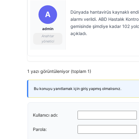
Dünyada hantavirüs kaynaklı endiş
A
alarmı verildi. ABD Hastalık Kont
gemisinde şimdiye kadar 102 yolcu
admin
açıkladı.
Anahtar
yönetici
1 yazı görüntüleniyor (toplam 1)
Bu konuyu yanıtlamak için giriş yapmış olmalısınız.
Kullanıcı adı:
Parola: