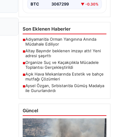
BTC
3067299
▼ -0.30%
Son Eklenen Haberler
Adıyaman’da Orman Yangınına Anında
■
Müdahale Ediliyor
Altay Bayındır beklenen imzayı attı! Yeni
■
adresi şaşırttı
Organize Suç ve Kaçakçılıkla Mücadele
■
Toplantısı Gerçekleştirildi
Açık Hava Mekanlarında Estetik ve bahçe
■
mutfağı Çözümleri
Aysel Özgan, Sırbistan’da Gümüş Madalya
■
ile Gururlandırdı
Güncel