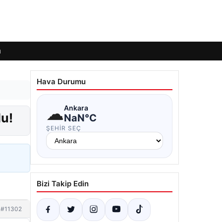
ı
Hava Durumu
☁
Ankara
du!
NaN°C
ŞEHIR SEÇ
Bizi Takip Edin
#11302