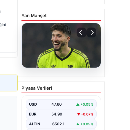
ı
Yan Manşet
ğini
05.08.2026
Altay Bayındır beklenen
Piyasa Verileri
imzayı attı! Yeni adresi
şaşırttı
USD
47.60
▲ +0.05%
EUR
54.99
▼ -0.07%
ALTIN
6502.1
▲ +0.09%