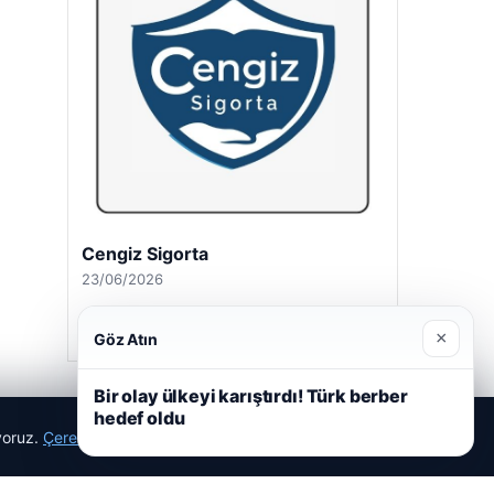
Cengiz Sigorta
23/06/2026
×
Göz Atın
Bir olay ülkeyi karıştırdı! Türk berber
hedef oldu
ıyoruz.
Çerez Politikamız
Reddet
Kabul Et