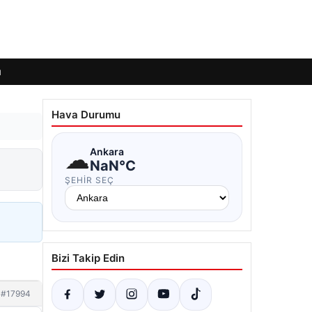
ı
Hava Durumu
☁
Ankara
NaN°C
ŞEHIR SEÇ
Bizi Takip Edin
#17994