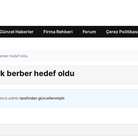
Güncel Haberler
Firma Rehberi
Forum
Çerez Politikas
 berber hedef oldu
ürk berber hedef oldu
 önce
admin
tarafından güncellenmiştir.