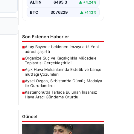
ALTIN
6495.3
▲ +4.24%
BTC
3076229
▲ +1.13%
Son Eklenen Haberler
Altay Bayındır beklenen imzayı attı! Yeni
■
adresi şaşırttı
Organize Suç ve Kaçakçılıkla Mücadele
■
Toplantısı Gerçekleştirildi
Açık Hava Mekanlarında Estetik ve bahçe
■
mutfağı Çözümleri
Aysel Özgan, Sırbistan’da Gümüş Madalya
■
ile Gururlandırdı
Kastamonu’da Tarlada Bulunan İnsansız
■
Hava Aracı Gündeme Oturdu
Güncel