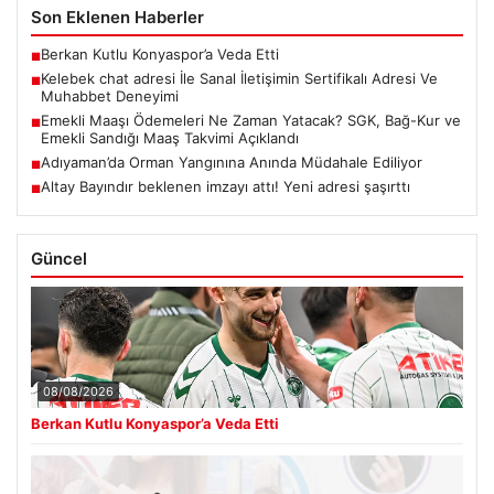
Son Eklenen Haberler
Berkan Kutlu Konyaspor’a Veda Etti
■
Kelebek chat adresi İle Sanal İletişimin Sertifikalı Adresi Ve
■
Muhabbet Deneyimi
Emekli Maaşı Ödemeleri Ne Zaman Yatacak? SGK, Bağ-Kur ve
■
Emekli Sandığı Maaş Takvimi Açıklandı
Adıyaman’da Orman Yangınına Anında Müdahale Ediliyor
■
Altay Bayındır beklenen imzayı attı! Yeni adresi şaşırttı
■
Güncel
08/08/2026
Berkan Kutlu Konyaspor’a Veda Etti