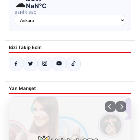
☁
NaN°C
ŞEHIR SEÇ
Bizi Takip Edin
Yan Manşet