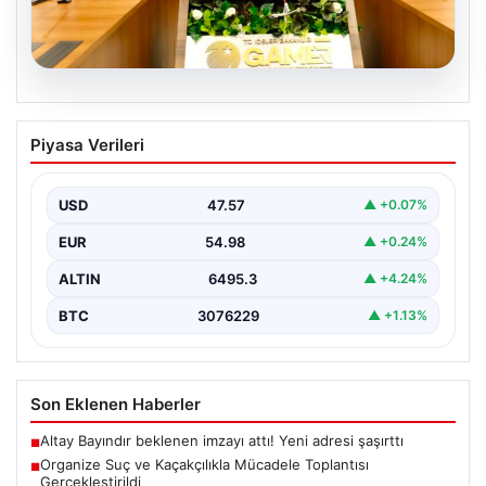
05.08.2026
Organize Suç ve Kaçakçılıkla Mücadele
Piyasa Verileri
Toplantısı Gerçekleştirildi
İçişleri Bakanlığı’nda düzenlenen önemli bir toplantı,
kaçakçılık ve organize suçlarla mücadele konularını ele
USD
47.57
▲ +0.07%
almak…
EUR
54.98
▲ +0.24%
ALTIN
6495.3
▲ +4.24%
BTC
3076229
▲ +1.13%
Son Eklenen Haberler
Altay Bayındır beklenen imzayı attı! Yeni adresi şaşırttı
■
Organize Suç ve Kaçakçılıkla Mücadele Toplantısı
■
Gerçekleştirildi