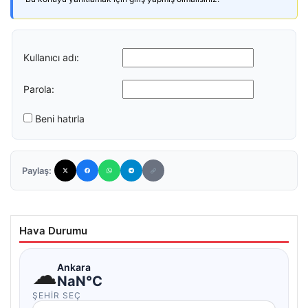
Kullanıcı adı:
Parola:
Beni hatırla
Paylaş:
Hava Durumu
☁
Ankara
NaN°C
ŞEHIR SEÇ