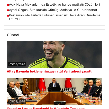
Açık Hava Mekanlarında Estetik ve bahçe mutfağı Çözümleri
■
Aysel Özgan, Sırbistan’da Gümüş Madalya ile Gururlandırdı
■
Kastamonu’da Tarlada Bulunan İnsansız Hava Aracı Gündeme
■
Oturdu
Güncel
05/08/2026
Altay Bayındır beklenen imzayı attı! Yeni adresi şaşırttı
05/08/2026
Organize Suç ve Kaçakçılıkla Mücadele Toplantısı