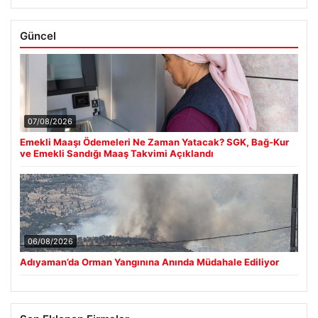
Güncel
07/08/2026
Emekli Maaşı Ödemeleri Ne Zaman Yatacak? SGK, Bağ-Kur
ve Emekli Sandığı Maaş Takvimi Açıklandı
06/08/2026
Adıyaman’da Orman Yangınına Anında Müdahale Ediliyor