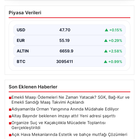
Adıyaman’da Orman Yangınına Anında
Piyasa Verileri
Müdahale Ediliyor
Adıyaman'ın Gerger ilçesine bağlı Çobanpınar ve
Kütüklü köyleri arasındaki geniş ormanlık alan, aniden
USD
47.70
▲ +0.15%
çıkan…
EUR
55.19
▲ +0.29%
ALTIN
6659.9
▲ +2.58%
BTC
3095411
▲ +0.99%
Son Eklenen Haberler
Emekli Maaşı Ödemeleri Ne Zaman Yatacak? SGK, Bağ-Kur ve
■
Emekli Sandığı Maaş Takvimi Açıklandı
Adıyaman’da Orman Yangınına Anında Müdahale Ediliyor
■
Altay Bayındır beklenen imzayı attı! Yeni adresi şaşırttı
■
Organize Suç ve Kaçakçılıkla Mücadele Toplantısı
■
Gerçekleştirildi
Açık Hava Mekanlarında Estetik ve bahçe mutfağı Çözümleri
■