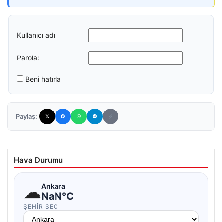
Kullanıcı adı:
Parola:
Beni hatırla
Paylaş:
Hava Durumu
☁
Ankara
NaN°C
ŞEHIR SEÇ